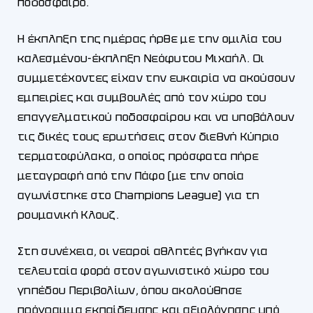
ποδόσφαιρο.
Η έκπληξη της ημέρας ήρθε με την ομιλία του
καλεσμένου-έκπληξη Νεόφυτου Μιχαήλ. Οι
συμμετέχοντες είχαν την ευκαιρία να ακούσουν
εμπειρίες και συμβουλές από τον χώρο του
επαγγελματικού ποδοσφαίρου και να υποβάλουν
τις δικές τους ερωτήσεις στον διεθνή Κύπριο
τερματοφύλακα, ο οποίος πρόσφατα πήρε
μεταγραφή από την Πάφο (με την οποία
αγωνίστηκε στο Champions League) για τη
ρουμανική Κλουζ.
Στη συνέχεια, οι νεαροί αθλητές βγήκαν για
τελευταία φορά στον αγωνιστικό χώρο του
γηπέδου Περιβολίων, όπου ακολούθησε
πρόγραμμα εκπαίδευσης και αξιολόγησης υπό