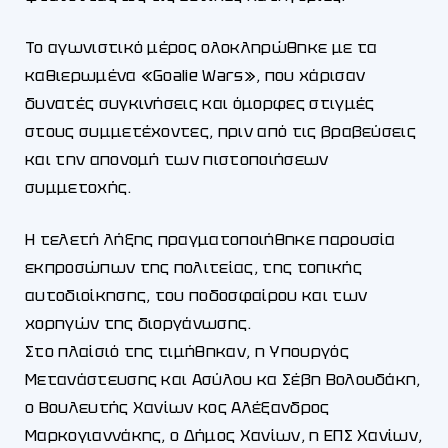
Το αγωνιστικό μέρος ολοκληρώθηκε με τα
καθιερωμένα «Goalie Wars», που χάρισαν
δυνατές συγκινήσεις και όμορφες στιγμές
στους συμμετέχοντες, πριν από τις βραβεύσεις
και την απονομή των πιστοποιήσεων
συμμετοχής.
Η τελετή λήξης πραγματοποιήθηκε παρουσία
εκπροσώπων της πολιτείας, της τοπικής
αυτοδιοίκησης, του ποδοσφαίρου και των
χορηγών της διοργάνωσης.
Στο πλαίσιό της τιμήθηκαν, η Υπουργός
Μετανάστευσης και Ασύλου κα Σέβη Βολουδάκη,
ο Βουλευτής Χανίων κος Αλέξανδρος
Μαρκογιαννάκης, ο Δήμος Χανίων, η ΕΠΣ Χανίων,