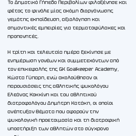
Το Δημοτικό Γήπεδο Περιβολίων φιλοξένησε και
φέτος το φινάλε μίας ακόμη διοργάνωσης
γεμάτης εκπαίδευση, αξιολόγηση και
σημαντικές εμπειρίες για τερματοφύλακες και
προπονητές.
Η τρίτη και τελευταία ημέρα ξεκίνησε με
ενημέρωση γονέων και συμμετεχόντων από
τον επικεφαλής της GK Goalkeeper Academy,
Κώστα Γύπαρη, ενώ ακολούθησαν οι
παρουσιάσεις της αθλητικής ψυχολόγου
Ελεάνας Κοκκίνη και του αθλητικού
διατροφολόγου Δημήτρη Κατάκη, οι οποίοι
ανέπτυξαν θέματα που αφορούν την
ψυχολογική προετοιμασία και τη διατροφική
υποστήριξη των αθλητών στο σύγχρονο