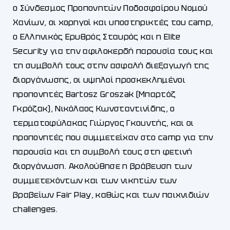
ο Σύνδεσμος Προπονητών Ποδοσφαίρου Νομού
Χανίων, οι χορηγοί και υποστηρικτές του camp,
ο Ελληνικός Ερυθρός Σταυρός και η Elite
Security για την αφιλοκερδή παρουσία τους και
τη συμβολή τους στην ασφαλή διεξαγωγή της
διοργάνωσης, οι υψηλοί προσκεκλημένοι
προπονητές Bartosz Groszak (Μπαρτόζ
Γκρόζακ), Νικόλαος Κωνσταντινίδης, ο
τερματοφύλακας Γιώργος Γκουντής, και οι
προπονητές που συμμετείχαν στο camp για την
παρουσία και τη συμβολή τους στη φετινή
διοργάνωση. Ακολούθησε η βράβευση των
συμμετεχόντων και των νικητών των
βραβείων Fair Play, καθώς και των παιχνιδιών
challenges.