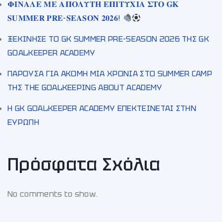
𝚽𝚰𝚴𝚨𝚲𝚬 𝚳𝚬 𝚨𝚷𝚶𝚲𝚼𝚻𝚮 𝚬𝚷𝚰𝚻𝚼𝚾𝚰𝚨 𝚺𝚻𝚶 𝐆𝐊
𝐒𝐔𝐌𝐌𝐄𝐑 𝐏𝐑𝐄-𝐒𝐄𝐀𝐒𝐎𝐍 𝟐𝟎𝟐𝟔!
ΞΕΚΙΝΗΣΕ ΤΟ GK SUMMER PRE-SEASON 2026 ΤΗΣ GK
GOALKEEPER ACADEMY
ΠΑΡΟΥΣΑ ΓΙΑ ΑΚΟΜΗ ΜΙΑ ΧΡΟΝΙΑ ΣΤΟ SUMMER CAMP
ΤΗΣ THE GOALKEEPING ABOUT ACADEMY
Η GK GOALKEEPER ACADEMY ΕΠΕΚΤΕΙΝΕΤΑΙ ΣΤΗΝ
ΕΥΡΩΠΗ
Πρόσφατα Σχόλια
No comments to show.