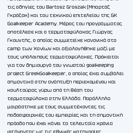
τις οδηγίες του Bartosz Groszak (Μπαρτόζ
Γκρόζακ) και του τεχνικού επιτελείου της GK
Goalkeeper Academy. Μέρος του προγράμματος
αποτέλεσε και ο τερματοφύλακας Γιώργος
Γκουντής, ο οποίος συμμετείχε κανονικά στο
camp των Χανίων και αξιολογήθηκε μαζί με
τους υπόλοιπους τερματοφύλακες. Πρόκειται
για τον δημιουργό του γνωστού goalkeeping
project GreekGoalkeeper, ο οποίος έχει συμβάλει
σημαντικά στην ανάπτυξη περιεχομένου και
κουλτούρας γύρω από τη θέση του
τερματοφύλακα στην Ελλάδα. Παράλληλα
μοιράστηκε με τους συμμετέχοντες τις
ποδοσφαιρικές του εμπειρίες και τη σημαντική
πρόοδο που έχει κάνει τα τελευταία χρόνια
φτάνοντας ως τις εθνικές κατηγορίες.