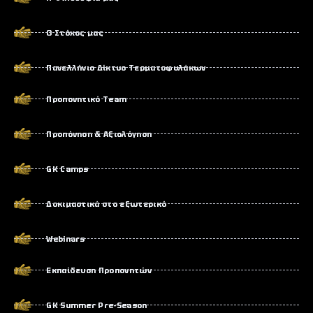
Ο Στόχος μας
Πανελλήνιο Δίκτυο Τερματοφυλάκων
Προπονητικό Team
Προπόνηση & Αξιολόγηση
GK Camps
Δοκιμαστικά στο εξωτερικό
Webinars
Εκπαίδευση Προπονητών
GK Summer Pre-Season