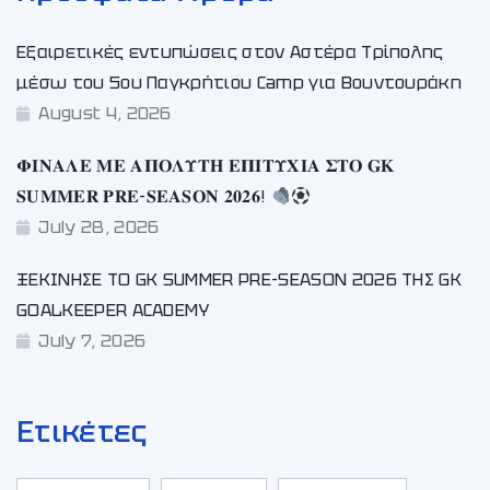
Εξαιρετικές εντυπώσεις στον Αστέρα Τρίπολης
μέσω του 5ου Παγκρήτιου Camp για Βουντουράκη
August 4, 2026
𝚽𝚰𝚴𝚨𝚲𝚬 𝚳𝚬 𝚨𝚷𝚶𝚲𝚼𝚻𝚮 𝚬𝚷𝚰𝚻𝚼𝚾𝚰𝚨 𝚺𝚻𝚶 𝐆𝐊
𝐒𝐔𝐌𝐌𝐄𝐑 𝐏𝐑𝐄-𝐒𝐄𝐀𝐒𝐎𝐍 𝟐𝟎𝟐𝟔!
July 28, 2026
ΞΕΚΙΝΗΣΕ ΤΟ GK SUMMER PRE-SEASON 2026 ΤΗΣ GK
GOALKEEPER ACADEMY
July 7, 2026
Ετικέτες