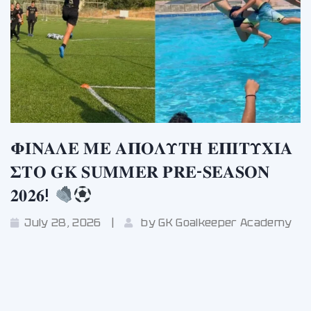
𝚽𝚰𝚴𝚨𝚲𝚬 𝚳𝚬 𝚨𝚷𝚶𝚲𝚼𝚻𝚮 𝚬𝚷𝚰𝚻𝚼𝚾𝚰𝚨
𝚺𝚻𝚶 𝐆𝐊 𝐒𝐔𝐌𝐌𝐄𝐑 𝐏𝐑𝐄-𝐒𝐄𝐀𝐒𝐎𝐍
𝟐𝟎𝟐𝟔!
July 28, 2026
by
GK Goalkeeper Academy