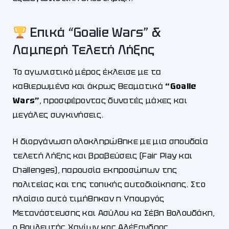
Επικά “Goalie Wars” &
Λαμπερή Τελετή Λήξης
Το αγωνιστικό μέρος έκλεισε με τα
καθιερωμένα και άκρως θεαματικά
“Goalie
Wars”
, προσφέροντας δυνατές μάχες και
μεγάλες συγκινήσεις.
Η διοργάνωση ολοκληρώθηκε με μια σπουδαία
τελετή λήξης και βραβεύσεις (Fair Play και
Challenges), παρουσία εκπροσώπων της
πολιτείας και της τοπικής αυτοδιοίκησης. Στο
πλαίσιο αυτό τιμήθηκαν η Υπουργός
Μετανάστευσης και Ασύλου κα Σέβη Βολουδάκη,
ο Βουλευτής Χανίων κος Αλέξανδρος