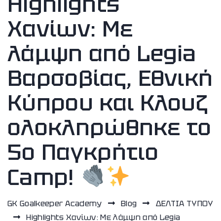
Highlights
Χανίων: Με
λάμψη από Legia
Βαρσοβίας, Εθνική
Κύπρου και Κλουζ
ολοκληρώθηκε το
5ο Παγκρήτιο
Camp!
GK Goalkeeper Academy
Blog
ΔΕΛΤΙΑ ΤΥΠΟΥ
Highlights Χανίων: Με λάμψη από Legia