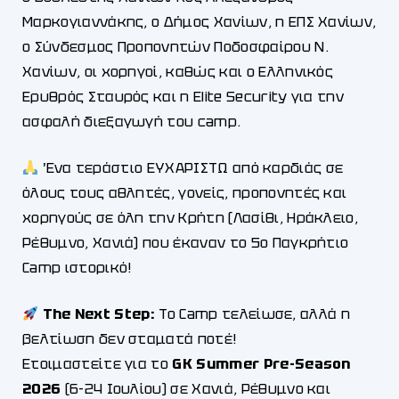
Μαρκογιαννάκης, ο Δήμος Χανίων, η ΕΠΣ Χανίων,
ο Σύνδεσμος Προπονητών Ποδοσφαίρου Ν.
Χανίων, οι χορηγοί, καθώς και ο Ελληνικός
Ερυθρός Σταυρός και η Elite Security για την
ασφαλή διεξαγωγή του camp.
Ένα τεράστιο ΕΥΧΑΡΙΣΤΩ από καρδιάς σε
όλους τους αθλητές, γονείς, προπονητές και
χορηγούς σε όλη την Κρήτη (Λασίθι, Ηράκλειο,
Ρέθυμνο, Χανιά) που έκαναν το 5ο Παγκρήτιο
Camp ιστορικό!
The Next Step:
Το Camp τελείωσε, αλλά η
βελτίωση δεν σταματά ποτέ!
Ετοιμαστείτε για το
GK Summer Pre-Season
2026
(6-24 Ιουλίου) σε Χανιά, Ρέθυμνο και