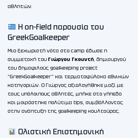
αθλητών.
Η on-field παρουσία του
GreekGoalkeeper
Μια ξεχωριστή νότα στο camp έδωσε η
συμμετοχή του
Γιώργου Γκουντή
, δημιουργού
του δημοφιλούς goalkeeping project
“GreekGoalkeeper” και τερματοφύλακα εθνικών
κατηγοριών. Ο Γιώργος αξιολογήθηκε μαζί με
τους υπόλοιπους αθλητές, μπήκε στο γήπεδο
και μοιράστηκε πολύτιμα tips, συμβάλλοντας
στην ανάπτυξη της goalkeeping κουλτούρας.
Ολιστική Επιστημονική