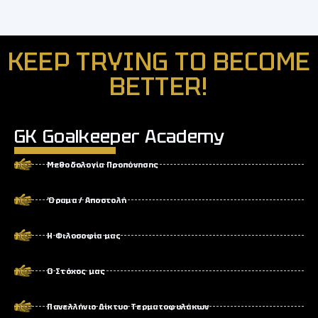
KEEP TRYING TO BECOME
BETTER!
GK Goalkeeper Academy
Μεθοδολογία Προπόνησης
Όραμα / Αποστολή
Η Φιλοσοφία μας
Ο Στόχος μας
Πανελλήνιο Δίκτυο Τερματοφυλάκων