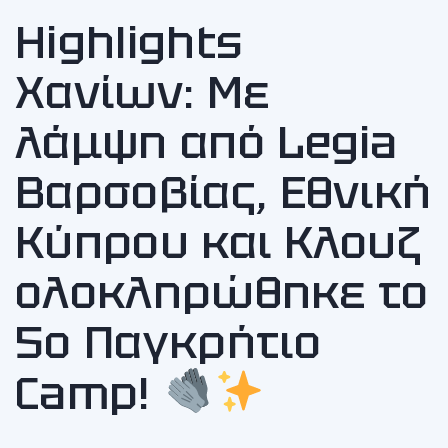
Highlights
Χανίων: Με
λάμψη από Legia
Βαρσοβίας, Εθνική
Κύπρου και Κλουζ
ολοκληρώθηκε το
5ο Παγκρήτιο
Camp!