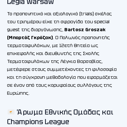
Legia Warsaw
Το προπονητικό και αξιολογικό (trials) σκέλος
του τριημέρου είχε τη σφραγίδα του special
guest της διοργάνωσης,
Bartosz Groszak
(Μπαρτόζ Γκρόζακ)
. Ο Πολωνός προπονητής
τερματοφυλάκων, με 12ετή θητεία ως
επικεφαλής και διευθυντής της Σχολής
Τερματοφυλάκων της Λέγκια Βαρσοβίας,
μετέφερε στους συμμετέχοντες τη φιλοσοφία
και τη σύγχρονη μεθοδολογία που εφαρμόζεται
σε έναν από τους κορυφαίους συλλόγους της
Ευρώπης.
Άρωμα Εθνικής Ομάδας και
Champions League