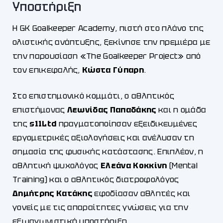
Υποστήριξη
Η GK Goalkeeper Academy, πιστή στο πλάνο της
ολιστικής ανάπτυξης, ξεκίνησε την πρεμιέρα με
την παρουσίαση «The Goalkeeper Project» από
τον επικεφαλής,
Κώστα Γύπαρη
.
Στο επιστημονικό κομμάτι, ο αθλητικός
επιστήμονας
Λεωνίδας Παπαδάκης
και η ομάδα
της
s11Ltd
πραγματοποίησαν εξειδικευμένες
εργομετρικές αξιολογήσεις και ανέλυσαν τη
σημασία της φυσικής κατάστασης. Επιπλέον, η
αθλητική ψυχολόγος
Ελεάνα Κοκκίνη
(Mental
Training) και ο αθλητικός διατροφολόγος
Δημήτρης Κατάκης
εφοδίασαν αθλητές και
γονείς με τις απαραίτητες γνώσεις για την
εξωαγωνιστική υποστήριξη.