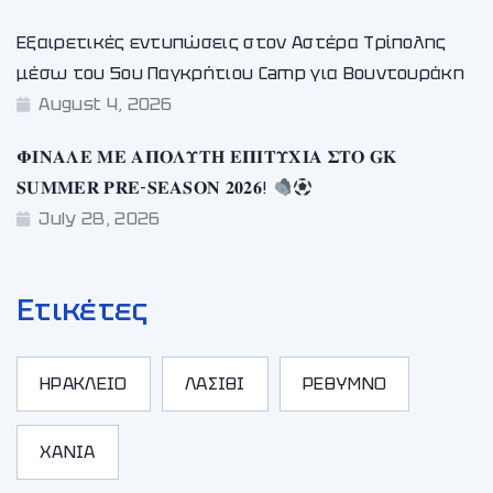
Εξαιρετικές εντυπώσεις στον Αστέρα Τρίπολης
μέσω του 5ου Παγκρήτιου Camp για Βουντουράκη
August 4, 2026
𝚽𝚰𝚴𝚨𝚲𝚬 𝚳𝚬 𝚨𝚷𝚶𝚲𝚼𝚻𝚮 𝚬𝚷𝚰𝚻𝚼𝚾𝚰𝚨 𝚺𝚻𝚶 𝐆𝐊
𝐒𝐔𝐌𝐌𝐄𝐑 𝐏𝐑𝐄-𝐒𝐄𝐀𝐒𝐎𝐍 𝟐𝟎𝟐𝟔!
July 28, 2026
Ετικέτες
ΗΡΑΚΛΕΙΟ
ΛΑΣΙΘΙ
ΡΕΘΥΜΝΟ
ΧΑΝΙΑ