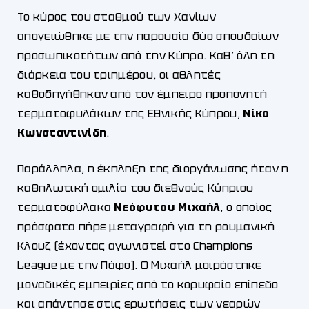
Το κύρος του σταθμού των Χανίων
απογειώθηκε με την παρουσία δύο σπουδαίων
προσωπικοτήτων από την Κύπρο. Καθ’ όλη τη
διάρκεια του τριημέρου, οι αθλητές
καθοδηγήθηκαν από τον έμπειρο προπονητή
τερματοφυλάκων της Εθνικής Κύπρου,
Νίκο
Κωνσταντινίδη
.
Παράλληλα, η έκπληξη της διοργάνωσης ήταν η
καθηλωτική ομιλία του διεθνούς Κύπριου
τερματοφύλακα
Νεόφυτου Μιχαήλ
, ο οποίος
πρόσφατα πήρε μεταγραφή για τη ρουμανική
Κλουζ (έχοντας αγωνιστεί στο Champions
League με την Πάφο). Ο Μιχαήλ μοιράστηκε
μοναδικές εμπειρίες από το κορυφαίο επίπεδο
και απάντησε στις ερωτήσεις των νεαρών