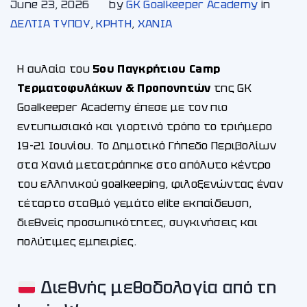
June 23, 2026
by
GK Goalkeeper Academy
in
ΔΕΛΤΙΑ ΤΥΠΟΥ
,
ΚΡΗΤΗ
,
ΧΑΝΙA
Η αυλαία του
5ου Παγκρήτιου Camp
Τερματοφυλάκων & Προπονητών
της GK
Goalkeeper Academy έπεσε με τον πιο
εντυπωσιακό και γιορτινό τρόπο το τριήμερο
19-21 Ιουνίου. Το Δημοτικό Γήπεδο Περιβολίων
στα Χανιά μετατράπηκε στο απόλυτο κέντρο
του ελληνικού goalkeeping, φιλοξενώντας έναν
τέταρτο σταθμό γεμάτο elite εκπαίδευση,
διεθνείς προσωπικότητες, συγκινήσεις και
πολύτιμες εμπειρίες.
Διεθνής μεθοδολογία από τη