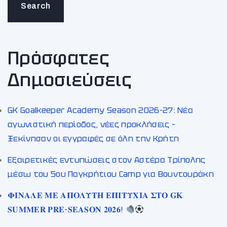
Search
Πρόσφατες
Δημοσιεύσεις
GK Goalkeeper Academy Season 2026-27: Νέα
αγωνιστική περίοδος, νέες προκλήσεις –
Ξεκίνησαν οι εγγραφές σε όλη την Κρήτη
Εξαιρετικές εντυπώσεις στον Αστέρα Τρίπολης
μέσω του 5ου Παγκρήτιου Camp για Βουντουράκη
𝚽𝚰𝚴𝚨𝚲𝚬 𝚳𝚬 𝚨𝚷𝚶𝚲𝚼𝚻𝚮 𝚬𝚷𝚰𝚻𝚼𝚾𝚰𝚨 𝚺𝚻𝚶 𝐆𝐊
𝐒𝐔𝐌𝐌𝐄𝐑 𝐏𝐑𝐄-𝐒𝐄𝐀𝐒𝐎𝐍 𝟐𝟎𝟐𝟔!