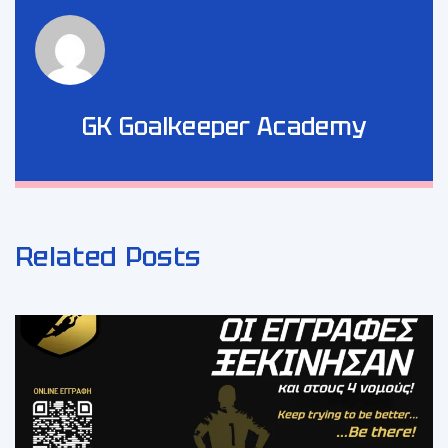
GK Goalkeeper Academy
Related Posts