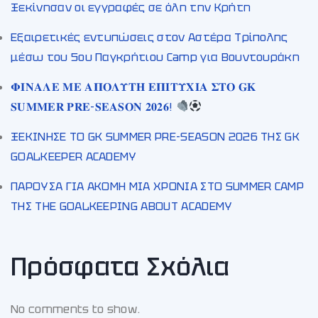
Ξεκίνησαν οι εγγραφές σε όλη την Κρήτη
Εξαιρετικές εντυπώσεις στον Αστέρα Τρίπολης
μέσω του 5ου Παγκρήτιου Camp για Βουντουράκη
𝚽𝚰𝚴𝚨𝚲𝚬 𝚳𝚬 𝚨𝚷𝚶𝚲𝚼𝚻𝚮 𝚬𝚷𝚰𝚻𝚼𝚾𝚰𝚨 𝚺𝚻𝚶 𝐆𝐊
𝐒𝐔𝐌𝐌𝐄𝐑 𝐏𝐑𝐄-𝐒𝐄𝐀𝐒𝐎𝐍 𝟐𝟎𝟐𝟔!
ΞΕΚΙΝΗΣΕ ΤΟ GK SUMMER PRE-SEASON 2026 ΤΗΣ GK
GOALKEEPER ACADEMY
ΠΑΡΟΥΣΑ ΓΙΑ ΑΚΟΜΗ ΜΙΑ ΧΡΟΝΙΑ ΣΤΟ SUMMER CAMP
ΤΗΣ THE GOALKEEPING ABOUT ACADEMY
Πρόσφατα Σχόλια
No comments to show.