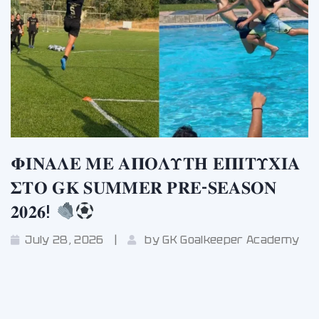
𝚽𝚰𝚴𝚨𝚲𝚬 𝚳𝚬 𝚨𝚷𝚶𝚲𝚼𝚻𝚮 𝚬𝚷𝚰𝚻𝚼𝚾𝚰𝚨
𝚺𝚻𝚶 𝐆𝐊 𝐒𝐔𝐌𝐌𝐄𝐑 𝐏𝐑𝐄-𝐒𝐄𝐀𝐒𝐎𝐍
𝟐𝟎𝟐𝟔!
July 28, 2026
by
GK Goalkeeper Academy