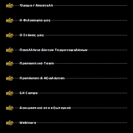
Όραμα / Αποστολή
Η Φιλοσοφία μας
Ο Στόχος μας
Πανελλήνιο Δίκτυο Τερματοφυλάκων
Προπονητικό Team
Προπόνηση & Αξιολόγηση
GK Camps
Δοκιμαστικά στο εξωτερικό
Webinars