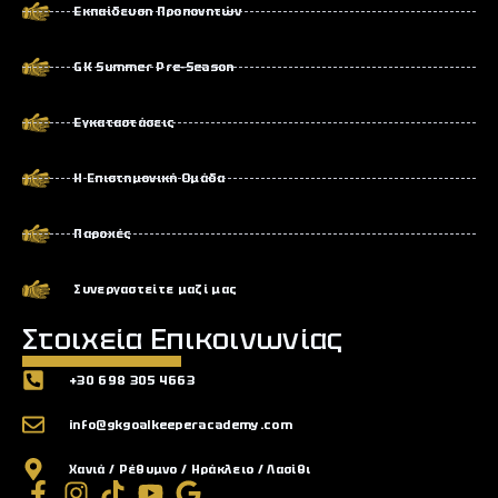
Εκπαίδευση Προπονητών
GK Summer Pre-Season
Εγκαταστάσεις
Η Επιστημονική Ομάδα
Παροχές
Συνεργαστείτε μαζί μας
Στοιχεία Επικοινωνίας
+30 698 305 4663
info@gkgoalkeeperacademy.com
Χανιά / Ρέθυμνο / Ηράκλειο / Λασίθι