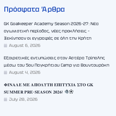
Πρόσφατα Άρθρα
GK Goalkeeper Academy Season 2026-27: Νέα
αγωνιστική περίοδος, νέες προκλήσεις –
Ξεκίνησαν οι εγγραφές σε όλη την Κρήτη
August 6, 2026
Εξαιρετικές εντυπώσεις στον Αστέρα Τρίπολης
μέσω του 5ου Παγκρήτιου Camp για Βουντουράκη
August 4, 2026
𝚽𝚰𝚴𝚨𝚲𝚬 𝚳𝚬 𝚨𝚷𝚶𝚲𝚼𝚻𝚮 𝚬𝚷𝚰𝚻𝚼𝚾𝚰𝚨 𝚺𝚻𝚶 𝐆𝐊
𝐒𝐔𝐌𝐌𝐄𝐑 𝐏𝐑𝐄-𝐒𝐄𝐀𝐒𝐎𝐍 𝟐𝟎𝟐𝟔!
July 28, 2026