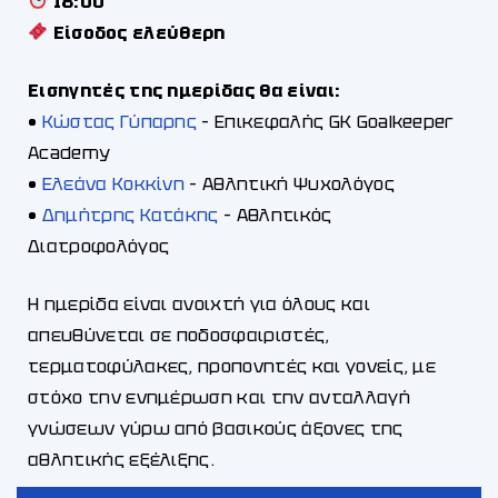
18:00
Είσοδος ελεύθερη
Εισηγητές της ημερίδας θα είναι:
•
Κώστας Γύπαρης
– Επικεφαλής GK Goalkeeper
Academy
•
Ελεάνα Κοκκίνη
– Αθλητική Ψυχολόγος
•
Δημήτρης Κατάκης
– Αθλητικός
Διατροφολόγος
Η ημερίδα είναι ανοιχτή για όλους και
απευθύνεται σε ποδοσφαιριστές,
τερματοφύλακες, προπονητές και γονείς, με
στόχο την ενημέρωση και την ανταλλαγή
γνώσεων γύρω από βασικούς άξονες της
αθλητικής εξέλιξης.