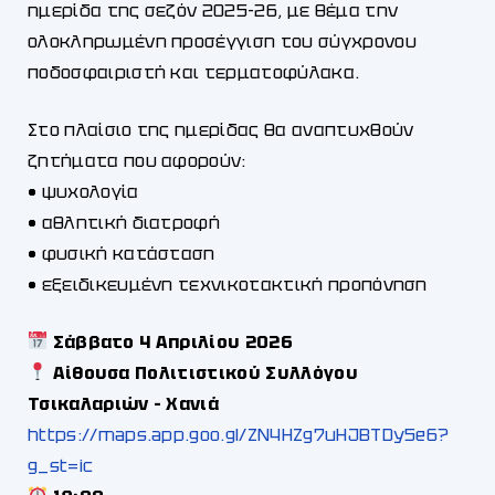
ημερίδα της σεζόν 2025-26, με θέμα την
ολοκληρωμένη προσέγγιση του σύγχρονου
ποδοσφαιριστή και τερματοφύλακα.
Στο πλαίσιο της ημερίδας θα αναπτυχθούν
ζητήματα που αφορούν:
• ψυχολογία
• αθλητική διατροφή
• φυσική κατάσταση
• εξειδικευμένη τεχνικοτακτική προπόνηση
Σάββατο 4 Απριλίου 2026
Αίθουσα Πολιτιστικού Συλλόγου
Τσικαλαριών – Χανιά
https://maps.app.goo.gl/ZN4HZg7uHJBTDy5e6?
g_st=ic