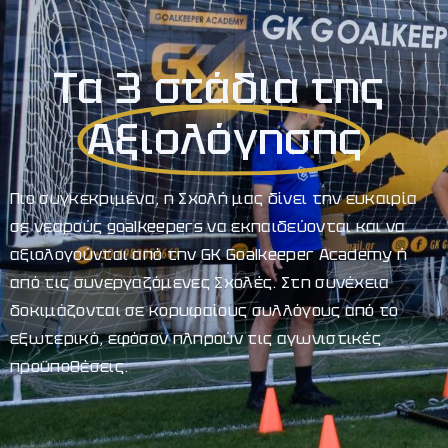
Τα 3 στάδια της
Αξιολόγησης
Πιο συγκεκριμένα, η Σχολή μας δίνει την ευκαιρία
σε νεαρούς goalkeepers να εκπαιδεύονται και να
αξιολογούνται από την GK Goalkeeper Academy ή
από τις συνεργαζόμενες Σχολές. Στη συνέχεια
δοκιμάζονται σε κορυφαίους συλλόγους από το
εξωτερικό, εφόσον πληρούν τις αγωνιστικές
προϋποθέσεις.