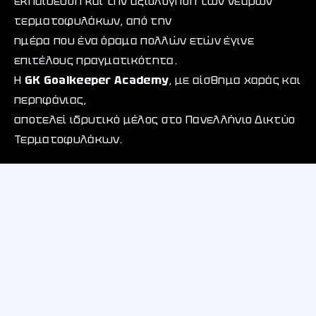
εκπαίδευση και την αξιολόγηση των νεαρών
τερματοφυλάκων, από την
ημέρα που ένα όραμα πολλών ετών έγινε
επιτέλους πραγματικότητα.
Η
GK Goalkeeper Academy
, με αίσθημα χαράς και
περηφάνιας,
αποτελεί ιδρυτικό μέλος στο Πανελλήνιο Δικτύο
Τερματοφυλάκων.