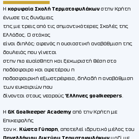
Η
κορυφαία Σχολή Τερματοφυλάκων
στην Κρήτη
ένωσε τις δυνάμεις
της με τρεις από τις σημαντικότερες Σχολές της
Ελλάδος. Ο στόχος
είναι διπλός: αφενός η ουσιαστική αναβάθμιση της
δουλειάς που γίνεται
στην πιο ευαίσθητη και ξεχωριστή θέση στο
ποδόσφαιρο και αφετέρου η
ποδοσφαιρική εξωστρέφεια, δηλαδή η αναβάθμιση
των ευκαιριών που
δίνονται στους νεαρούς
Έλληνες goalkeepers
.
Η
GK Goalkeeper
Academy
από την Κρήτη με
Επικεφαλής
τον κ.
Κώστα Γύπαρη
, αποτελεί ιδρυτικό μέλος του
Πανελλήνιου Δικτύου Τερματοφυλάκων
μαζί με