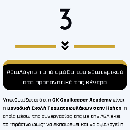
Αξιολόγηση από ομάδα του εξωτερικού
στο προπονητικό της κέντρο
Υπενθυμίζεται ότι η
GK Goalkeeper Academy
είναι
η
μοναδική Σχολή Τερματοφυλάκων στην Κρήτη
, η
οποία μέσω της συνεργασίας της με την AGA έχει
το ”πράσινο φως” να εκπαιδεύει και να αξιολογεί η