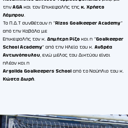
την
AGA
και τον Επικεφαλής της
κ. Χρήστο
Λάμπρου
.
Το Π.Δ.Τ συνθέτουν η ”
Rizos Goalkeeper Academy
”
από την Καβάλα με
Επικεφαλής τον κ.
Δημήτρη Ρίζο
και η ”
Goalkeeper
School Academy
” από την Ηλεία του κ.
Ανδρέα
Αντωνόπουλου
, ενώ μέλος του Δικτύου είναι
πλέον και η
Argolida Goalkeepers School
από το Ναύπλιο του κ.
Κώστα Δωρή
.