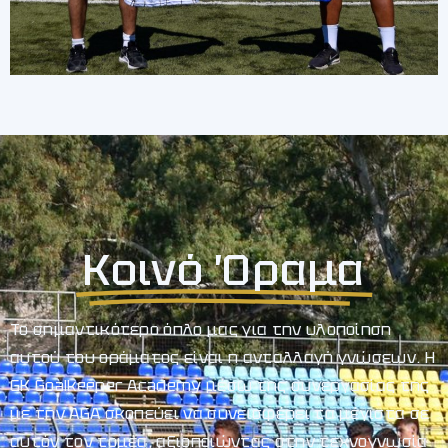
Κοινό Όραμα
Το σημαντικότερο όπλο μας για την υλοποίηση
αυτού του οράματος είναι η ανταλλαγή γνώσεων. Η
GK Goalkeeper Academy μέσω της συνεργασίας της
με την AGA σκοπεύει να συνεισφέρει τα μέγιστα σε
αυτόν τον τομέα, αξιοποιώντας στην τεχνογνωσία