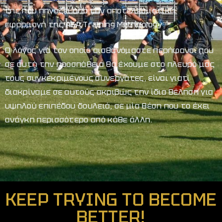
της που πηγάζει από την αποτελεσματική
εφαρμογή της AGA Training Methdology.
Ο λόγος για τον οποίο αισθανόμαστε περήφανοι που
σε αυτή την προσπάθεια θα έχουμε στο πλευρό μας
τους συγκεκριμένους συνεργάτες, είναι γιατί
διακρίναμε σε αυτούς ακριβώς την ίδια θέληση για
υψηλού επιπέδου δουλειά, σε μία θέση που το έχει
ανάγκη περισσότερο από κάθε άλλη.
KEEP TRYING TO BECOME
BETTER!