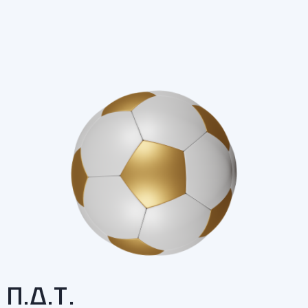
Π.Δ.Τ.