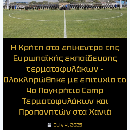
Η Κρήτη στο επίκεντρο της
Ευρωπαϊκής εκπαίδευσης
τερματοφυλάκων –
Ολοκληρώθηκε με επιτυχία το
4ο Παγκρήτιο Camp
Τερματοφυλάκων και
Προπονητών στα Χανιά
July 4, 2025