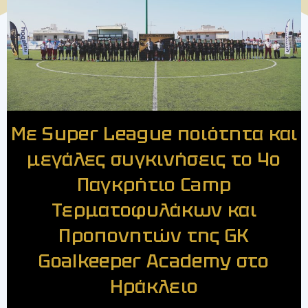
Με Super League ποιότητα και
μεγάλες συγκινήσεις το 4ο
Παγκρήτιο Camp
Τερματοφυλάκων και
Προπονητών της GK
Goalkeeper Academy στο
Ηράκλειο