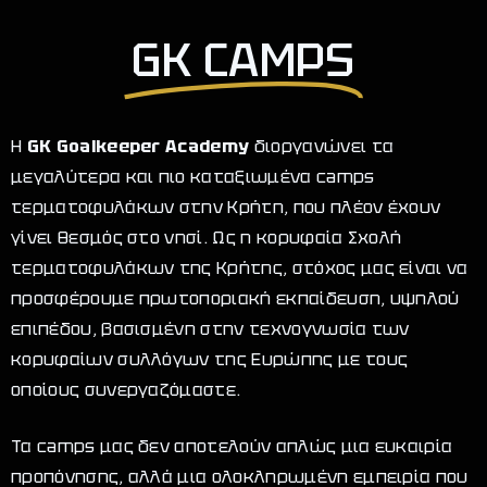
GK CAMPS
Η
GK Goalkeeper Academy
διοργανώνει τα
μεγαλύτερα και πιο καταξιωμένα camps
τερματοφυλάκων στην Κρήτη, που πλέον έχουν
γίνει θεσμός στο νησί. Ως η κορυφαία Σχολή
τερματοφυλάκων της Κρήτης, στόχος μας είναι να
προσφέρουμε πρωτοποριακή εκπαίδευση, υψηλού
επιπέδου, βασισμένη στην τεχνογνωσία των
κορυφαίων συλλόγων της Ευρώπης με τους
οποίους συνεργαζόμαστε.
Τα camps μας δεν αποτελούν απλώς μια ευκαιρία
προπόνησης, αλλά μια ολοκληρωμένη εμπειρία που