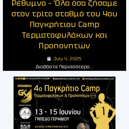
Ρέθυμνο – Όλα όσα ζήσαμε
στον τρίτο σταθμό του 4ου
Παγκρήτιου Camp
Τερματοφυλάκων και
Προπονητών
July 4, 2025
Διαβάστε Περισσότερα...