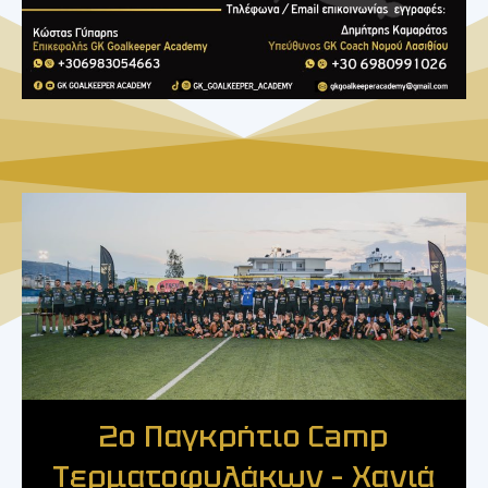
2ο Παγκρήτιο Camp
Τερματοφυλάκων – Χανιά