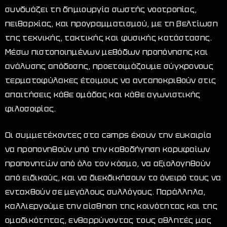
συνδυάζει τη δημιουργία σωστής νοοτροπίας,
πειθαρχίας, και προγραμματισμού, με τη βελτίωση
της τεχνικής, τακτικής και φυσικής κατάστασης.
Μέσω πιστοποιημένων μεθόδων προπόνησης και
ανάλυσης απόδοσης, προετοιμάζουμε σύγχρονους
τερματοφύλακες έτοιμους να ανταποκριθούν στις
απαιτήσεις κάθε ομάδας και κάθε αγωνιστικής
φιλοσοφίας.
Οι συμμετέχοντες στα camps έχουν την ευκαιρία
να προπονηθούν υπό την καθοδήγηση κορυφαίων
προπονητών από όλο τον κόσμο, να αξιολογηθούν
από ειδικούς, και να διεκδικήσουν το όνειρό τους να
ενταχθούν σε μεγάλους συλλόγους. Παράλληλα,
καλλιεργούμε την αίσθηση της κοινότητας και της
ομαδικότητας, ενθαρρύνοντας τους αθλητές μας