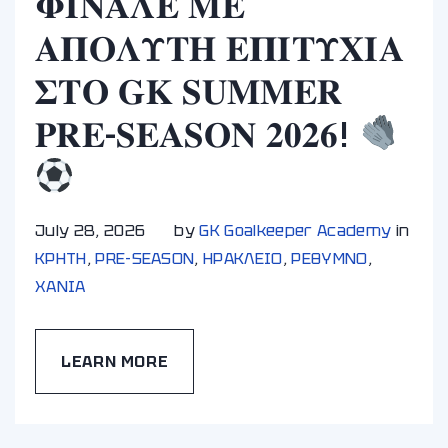
𝚽𝚰𝚴𝚨𝚲𝚬 𝚳𝚬
𝚨𝚷𝚶𝚲𝚼𝚻𝚮 𝚬𝚷𝚰𝚻𝚼𝚾𝚰𝚨
𝚺𝚻𝚶 𝐆𝐊 𝐒𝐔𝐌𝐌𝐄𝐑
𝐏𝐑𝐄-𝐒𝐄𝐀𝐒𝐎𝐍 𝟐𝟎𝟐𝟔!
July 28, 2026
by
GK Goalkeeper Academy
in
ΚΡΗΤΗ
,
PRE-SEASON
,
ΗΡΑΚΛΕΙΟ
,
ΡΕΘΥΜΝΟ
,
ΧΑΝΙA
LEARN MORE