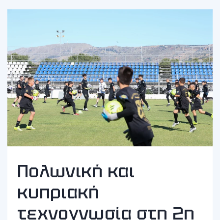
Πολωνική και
κυπριακή
τεχνογνωσία στη 2η