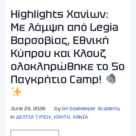
Highlights Χανίων:
Με λάμψη από Legia
Βαρσοβίας, Εθνική
Κύπρου και Κλουζ
ολοκληρώθηκε το 5ο
Παγκρήτιο Camp!
June 23, 2026
by
GK Goalkeeper Academy
in
ΔΕΛΤΙΑ ΤΥΠΟΥ
,
ΚΡΗΤΗ
,
ΧΑΝΙA