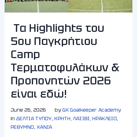
Τα Highlights του
5ου Παγκρήτιου
Camp
Τερματοφυλάκων &
Προπονητών 2026
είναι εδώ!
June 26, 2026
by
GK Goalkeeper Academy
in
ΔΕΛΤΙΑ ΤΥΠΟΥ
,
ΚΡΗΤΗ
,
ΛΑΣΙΘΙ
,
ΗΡΑΚΛΕΙΟ
,
ΡΕΘΥΜΝΟ
,
ΧΑΝΙA