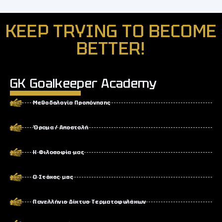
KEEP TRYING TO BECOME
BETTER!
GK Goalkeeper Academy
Μεθοδολογία Προπόνησης
Όραμα / Αποστολή
Η Φιλοσοφία μας
Ο Στόχος μας
Πανελλήνιο Δίκτυο Τερματοφυλάκων