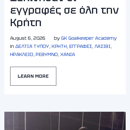
εγγραφές σε όλη την
Κρήτη
August 6, 2026
by
GK Goalkeeper Academy
in
ΔΕΛΤΙΑ ΤΥΠΟΥ
,
ΚΡΗΤΗ
,
ΕΓΓΡΑΦΕΣ
,
ΛΑΣΙΘΙ
,
ΗΡΑΚΛΕΙΟ
,
ΡΕΘΥΜΝΟ
,
ΧΑΝΙA
LEARN MORE