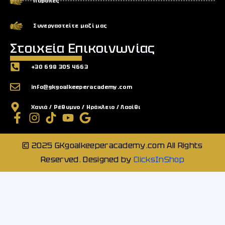
Παροχές
Συνεργαστείτε μαζί μας
Στοιχεία Επικοινωνίας
+30 698 305 4663
info@gkgoalkeeperacademy.com
Χανιά / Ρέθυμνο / Ηράκλειο / Λασίθι
© 2025 GKgoalkeeperacademy.com All Rights
Reserved. Designed by
ClicksInShop