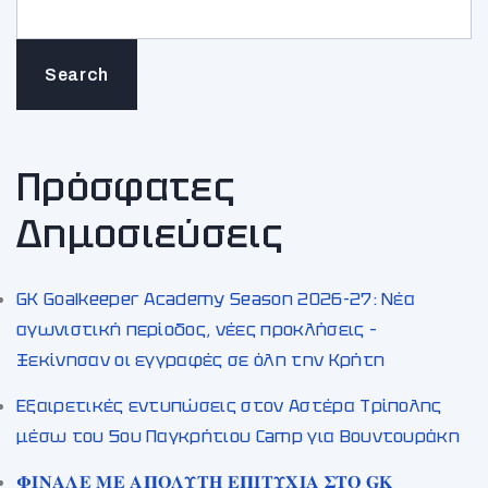
Search
Πρόσφατες
Δημοσιεύσεις
GK Goalkeeper Academy Season 2026-27: Νέα
αγωνιστική περίοδος, νέες προκλήσεις –
Ξεκίνησαν οι εγγραφές σε όλη την Κρήτη
Εξαιρετικές εντυπώσεις στον Αστέρα Τρίπολης
μέσω του 5ου Παγκρήτιου Camp για Βουντουράκη
𝚽𝚰𝚴𝚨𝚲𝚬 𝚳𝚬 𝚨𝚷𝚶𝚲𝚼𝚻𝚮 𝚬𝚷𝚰𝚻𝚼𝚾𝚰𝚨 𝚺𝚻𝚶 𝐆𝐊