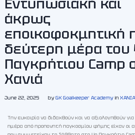
Εντυπωσιακή και
άκρως
εποικοφοκμητική 
δεύτερη μέρα του
Παγκρήτιου Camp 
Χανιά
June 22, 2025
by
GK Goalkeeper Academy
in
ΧΑΝΙ
Την ευκαιρία να διδαχθούν και να αξιολογηθούν για
ημέρα από προπονητή παγκοσμίου φήμης είχαν οι 
που συμμετείχαν το Σάββατο στο 4ο Παγκρήτιο Ca