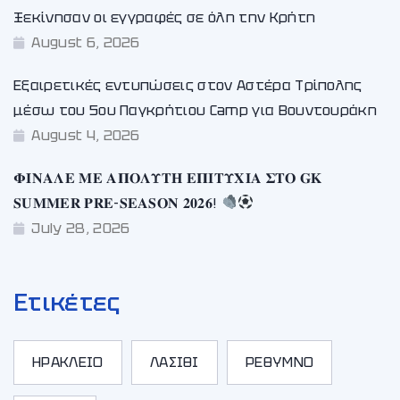
Ξεκίνησαν οι εγγραφές σε όλη την Κρήτη
August 6, 2026
Εξαιρετικές εντυπώσεις στον Αστέρα Τρίπολης
μέσω του 5ου Παγκρήτιου Camp για Βουντουράκη
August 4, 2026
𝚽𝚰𝚴𝚨𝚲𝚬 𝚳𝚬 𝚨𝚷𝚶𝚲𝚼𝚻𝚮 𝚬𝚷𝚰𝚻𝚼𝚾𝚰𝚨 𝚺𝚻𝚶 𝐆𝐊
𝐒𝐔𝐌𝐌𝐄𝐑 𝐏𝐑𝐄-𝐒𝐄𝐀𝐒𝐎𝐍 𝟐𝟎𝟐𝟔!
July 28, 2026
Ετικέτες
ΗΡΑΚΛΕΙΟ
ΛΑΣΙΘΙ
ΡΕΘΥΜΝΟ