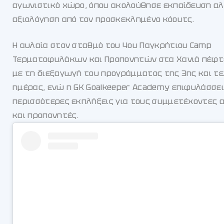
αγωνιστικό χώρο, όπου ακολούθησε εκπαίδευση αλ
αξιολόγηση από τον προσκεκλημένο κόουτς.
Η αυλαία στον σταθμό του 4ου Παγκρήτιου Camp
Τερματοφυλάκων και Προπονητών στα Χανιά πέφτε
με τη διεξαγωγή του προγράμματος της 3ης και τ
ημέρας, ενώ η GK Goalkeeper Academy επιφυλάσσε
περισσότερες εκπλήξεις για τους συμμετέχοντες 
και προπονητές.