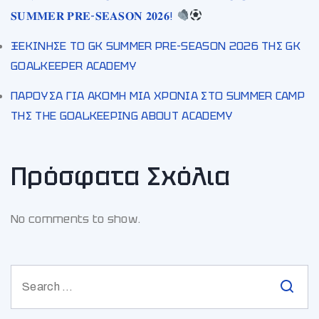
𝐒𝐔𝐌𝐌𝐄𝐑 𝐏𝐑𝐄-𝐒𝐄𝐀𝐒𝐎𝐍 𝟐𝟎𝟐𝟔!
ΞΕΚΙΝΗΣΕ ΤΟ GK SUMMER PRE-SEASON 2026 ΤΗΣ GK
GOALKEEPER ACADEMY
ΠΑΡΟΥΣΑ ΓΙΑ ΑΚΟΜΗ ΜΙΑ ΧΡΟΝΙΑ ΣΤΟ SUMMER CAMP
ΤΗΣ THE GOALKEEPING ABOUT ACADEMY
Πρόσφατα Σχόλια
No comments to show.