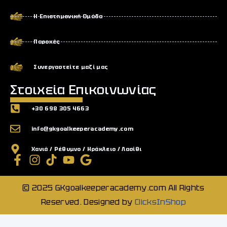
Η Επιστημονική Ομάδα
Παροχές
Συνεργαστείτε μαζί μας
Στοιχεία Επικοινωνίας
+30 698 305 4663
info@gkgoalkeeperacademy.com
Χανιά / Ρέθυμνο / Ηράκλειο / Λασίθι
© 2025 GKgoalkeeperacademy.com All Rights
Reserved. Designed by
ClicksInShop