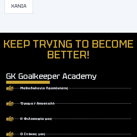
ΧΑΝΙΑ
KEEP TRYING TO BECOME
BETTER!
GK Goalkeeper Academy
Μεθοδολογία Προπόνησης
Όραμα / Αποστολή
Η Φιλοσοφία μας
Ο Στόχος μας