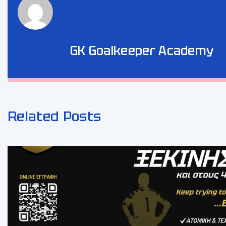
GK Goalkeeper Academy
Related Posts