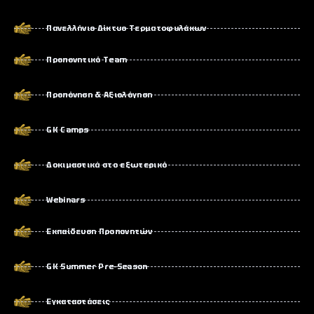
Πανελλήνιο Δίκτυο Τερματοφυλάκων
Προπονητικό Team
Προπόνηση & Αξιολόγηση
GK Camps
Δοκιμαστικά στο εξωτερικό
Webinars
Εκπαίδευση Προπονητών
GK Summer Pre-Season
Εγκαταστάσεις