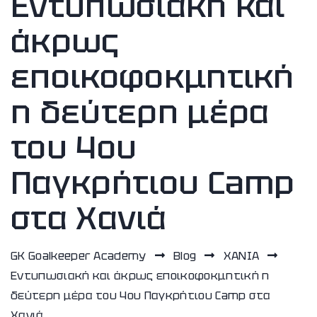
Εντυπωσιακή και
άκρως
εποικοφοκμητική
η δεύτερη μέρα
του 4ου
Παγκρήτιου Camp
στα Χανιά
GK Goalkeeper Academy
Blog
ΧΑΝΙA
Εντυπωσιακή και άκρως εποικοφοκμητική η
δεύτερη μέρα του 4ου Παγκρήτιου Camp στα
Χανιά