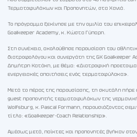
Τερματοφυλάκων και Προπονητών, στα Χανιά.
Το πρόγραμμα ξεκίνησε με την ομιλία του επικεφα
Goalkeeper Academy, κ. Κώστα Γύπαρη.
Στη συνέχεια, ακολούθησε παρουσίαση του αθλητι
διατροφολόγου και συνεργάτη της GK Goalkeeper A
Δημήτρη Κατάκη, με θέμα: «Διατροφική προετοιμα
ενεργειακές απαιτήσεις ενός τερματοφύλακα».
Μετά το πέρας της παρουσίασης, τη σκυτάλη πήρε ο
guest προπονητής τερματοφυλάκων της γερμανικ
Wolfsburg, κ. Pascal Formann, παρουσιάζοντας σεμι
τίτλο: «Goalkeeper-Coach Relationship».
Αμέσως μετά, παίκτες και προπονητές βγήκαν στο