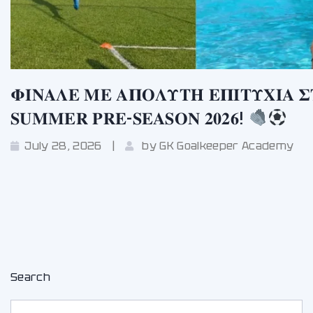
𝚽𝚰𝚴𝚨𝚲𝚬 𝚳𝚬 𝚨𝚷𝚶𝚲𝚼𝚻𝚮 𝚬𝚷𝚰𝚻𝚼𝚾𝚰𝚨 
𝐒𝐔𝐌𝐌𝐄𝐑 𝐏𝐑𝐄-𝐒𝐄𝐀𝐒𝐎𝐍 𝟐𝟎𝟐𝟔!
July 28, 2026
by
GK Goalkeeper Academy
Search