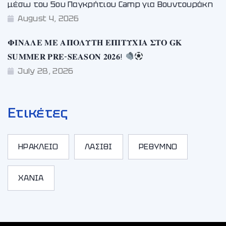
μέσω του 5ου Παγκρήτιου Camp για Βουντουράκη
August 4, 2026
𝚽𝚰𝚴𝚨𝚲𝚬 𝚳𝚬 𝚨𝚷𝚶𝚲𝚼𝚻𝚮 𝚬𝚷𝚰𝚻𝚼𝚾𝚰𝚨 𝚺𝚻𝚶 𝐆𝐊
𝐒𝐔𝐌𝐌𝐄𝐑 𝐏𝐑𝐄-𝐒𝐄𝐀𝐒𝐎𝐍 𝟐𝟎𝟐𝟔!
July 28, 2026
Ετικέτες
ΗΡΑΚΛΕΙΟ
ΛΑΣΙΘΙ
ΡΕΘΥΜΝΟ
ΧΑΝΙΑ