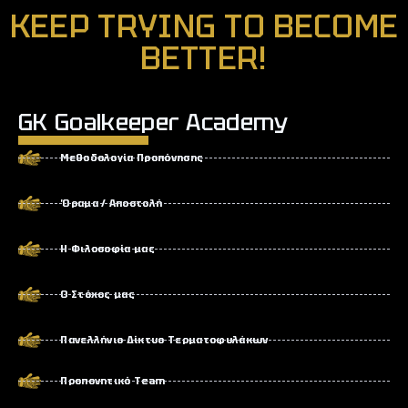
KEEP TRYING TO BECOME
BETTER!
GK Goalkeeper Academy
Μεθοδολογία Προπόνησης
Όραμα / Αποστολή
Η Φιλοσοφία μας
Ο Στόχος μας
Πανελλήνιο Δίκτυο Τερματοφυλάκων
Προπονητικό Team