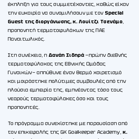
έκπληξη για τους συμμετέχοντες, καθώς είχαν
την ευκαιρία να συνομιλήσουν με τον
Special
Guest της διοργάνωσης, κ. Λουίτζι Τσενάμο
,
προπονητή τερματοφυλάκων της ΠΑΕ
Παναιτωλικός.
Στη συνέχεια, η
Δανάη Σιδηρά
—πρώην διεθνής
τερματοφύλακας της Εθνικής Ομάδας
Γυναικών— απηύθυνε έναν θερμό χαιρετισμό
και μοιράστηκε πολύτιμες συμβουλές από την
πλούσια εμπειρία της, εμπνέοντας τόσο τους
νεαρούς τερματοφύλακες όσο και τους
προπονητές.
Το πρόγραμμα συνεχίστηκε με παρουσίαση από
τον επικεφαλής της GK Goalkeeper Academy,
κ.