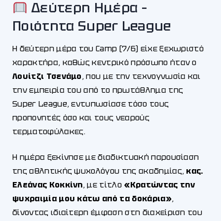
Δεύτερη Ημέρα –
Ποιότητα Super League
Η δεύτερη μέρα του Camp (7/6) είχε ξεχωριστό
χαρακτήρα, καθώς κεντρικό πρόσωπο ήταν ο
Λουίτζι Τσενάμο
, που με την τεχνογνωσία και
την εμπειρία του από το πρωτάθλημα της
Super League, εντυπωσίασε τόσο τους
προπονητές όσο και τους νεαρούς
τερματοφύλακες.
Η ημέρα ξεκίνησε με διαδικτυακή παρουσίαση
της αθλητικής ψυχολόγου της ακαδημίας,
κας.
Ελεάνας Κοκκίνη
, με τίτλο
«Κρατώντας την
ψυχραιμία μου κάτω από τα δοκάρια»
,
δίνοντας ιδιαίτερη έμφαση στη διαχείριση του