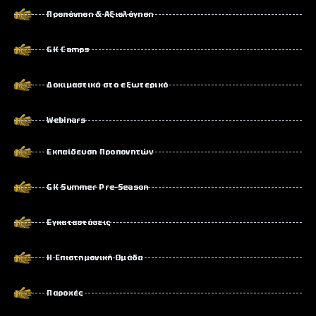
Προπόνηση & Αξιολόγηση
GK Camps
Δοκιμαστικά στο εξωτερικό
Webinars
Εκπαίδευση Προπονητών
GK Summer Pre-Season
Εγκαταστάσεις
Η Επιστημονική Ομάδα
Παροχές