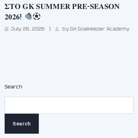
𝚺𝚻𝚶 𝐆𝐊 𝐒𝐔𝐌𝐌𝐄𝐑 𝐏𝐑𝐄-𝐒𝐄𝐀𝐒𝐎𝐍
𝟐𝟎𝟐𝟔!
July 28, 2026
by
GK Goalkeeper Academy
Search
Search