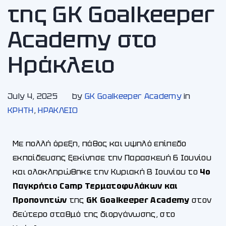
της GK Goalkeeper
Academy στο
Ηράκλειο
July 4, 2025
by
GK Goalkeeper Academy
in
ΚΡΗΤΗ
,
ΗΡΑΚΛΕΙΟ
Με πολλή όρεξη, πάθος και υψηλό επίπεδο
εκπαίδευσης ξεκίνησε την Παρασκευή 6 Ιουνίου
και ολοκληρώθηκε την Κυριακή 8 Ιουνίου το
4ο
Παγκρήτιο Camp Τερματοφυλάκων και
Προπονητών
της
GK Goalkeeper Academy
στον
δεύτερο σταθμό της διοργάνωσης, στο