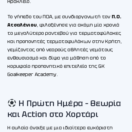
Ηράκλειο.
Το γήπεδο του ΠΟΑ, με συνδιοργανωτή τον
Π.Ο.
Ατσαλένιου
, φιλοξένησε για ακόμη μία χρονιά
το μεγαλύτερο ραντεβού για τερματοφύλακες
και προπονητές τερματοφυλάκων στην Κρήτη,
γεμίζοντας από νεαρούς αθλητές γεμάτους
ενθουσιασμό και δίψα για μάθηση από το
κορυφαίο προπονητικό επιτελείο της GK
Goalkeeper Academy.
Η Πρώτη Ημέρα – Θεωρία
και Action στο Χορτάρι
Η αυλαία άνοιξε με μια ιδιαίτερα ευχάριστη