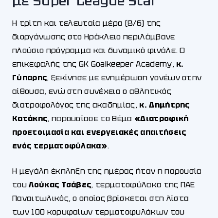
με Super League Star
Η τρίτη και τελευταία μέρα (8/6) της
διοργάνωσης στο Ηράκλειο περιλάμβανε
πλούσιο πρόγραμμα και δυναμικό φινάλε. Ο
επικεφαλής της GK Goalkeeper Academy,
κ.
Γύπαρης
, ξεκίνησε με ενημέρωση γονέων στην
αίθουσα, ενώ στη συνέχεια ο αθλητικός
διατροφολόγος της ακαδημίας,
κ. Δημήτρης
Κατάκης
, παρουσίασε το θέμα
«Διατροφική
προετοιμασία και ενεργειακές απαιτήσεις
ενός τερματοφύλακα»
.
Η μεγάλη έκπληξη της ημέρας ήταν η παρουσία
του
Λούκας Τσάβες
, τερματοφύλακα της ΠΑΕ
Παναιτωλικός, ο οποίος βρίσκεται στη λίστα
των 100 κορυφαίων τερματοφυλάκων του