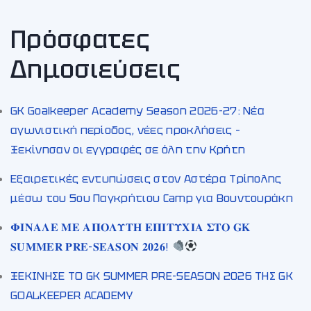
Πρόσφατες
Δημοσιεύσεις
GK Goalkeeper Academy Season 2026-27: Νέα
αγωνιστική περίοδος, νέες προκλήσεις –
Ξεκίνησαν οι εγγραφές σε όλη την Κρήτη
Εξαιρετικές εντυπώσεις στον Αστέρα Τρίπολης
μέσω του 5ου Παγκρήτιου Camp για Βουντουράκη
𝚽𝚰𝚴𝚨𝚲𝚬 𝚳𝚬 𝚨𝚷𝚶𝚲𝚼𝚻𝚮 𝚬𝚷𝚰𝚻𝚼𝚾𝚰𝚨 𝚺𝚻𝚶 𝐆𝐊
𝐒𝐔𝐌𝐌𝐄𝐑 𝐏𝐑𝐄-𝐒𝐄𝐀𝐒𝐎𝐍 𝟐𝟎𝟐𝟔!
ΞΕΚΙΝΗΣΕ ΤΟ GK SUMMER PRE-SEASON 2026 ΤΗΣ GK
GOALKEEPER ACADEMY