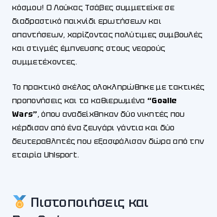
κόσμου! Ο Λούκας Τσάβες συμμετείχε σε
διαδραστικό παιχνίδι ερωτήσεων και
απαντήσεων, χαρίζοντας πολύτιμες συμβουλές
και στιγμές έμπνευσης στους νεαρούς
συμμετέχοντες.
Το πρακτικό σκέλος ολοκληρώθηκε με τακτικές
προπονήσεις και τα καθιερωμένα
“Goalie
Wars”
, όπου αναδείχθηκαν δύο νικητές που
κέρδισαν από ένα ζευγάρι γάντια και δύο
δευτεραθλητές που εξασφάλισαν δώρα από την
εταιρία Uhlsport.
Πιστοποιήσεις και