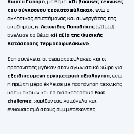
Κώστα Γύπαρη
, με θέμα
«Οι βασικές τεχνικές
του σύγχρονου τερματοφύλακα»
, ενώ ο
αθλητικός επιστήμονας και συνεργάτης της
ακαδημίας
κ. Λεωνίδας Παπαδάκης
(s11Ltd)
ανέλυσε το θέμα
«Η αξία της Φυσικής
Κατάστασης Τερματοφυλάκων»
.
Στη συνέχεια, οι τερματοφύλακες και οι
προπονητές βγήκαν στον αγωνιστικό χώρο για
εξειδικευμένη εργομετρική αξιολόγηση
, ενώ
η πρώτη μέρα έκλεισε με προπόνηση τεχνικής
κάτω άκρων και το διασκεδαστικό
foot
challenge
, χαρίζοντας χαμόγελα και
ενθουσιασμό στους συμμετέχοντες.