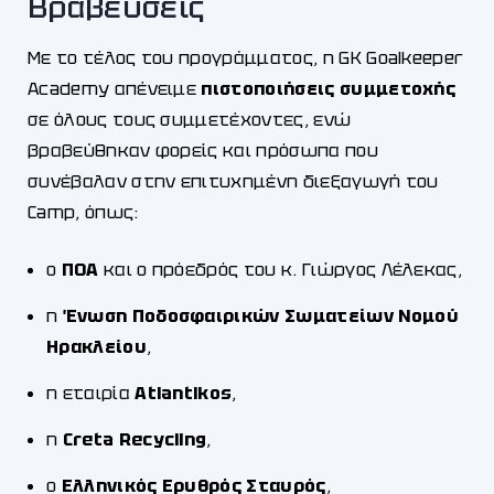
Βραβεύσεις
Με το τέλος του προγράμματος, η GK Goalkeeper
Academy απένειμε
πιστοποιήσεις συμμετοχής
σε όλους τους συμμετέχοντες, ενώ
βραβεύθηκαν φορείς και πρόσωπα που
συνέβαλαν στην επιτυχημένη διεξαγωγή του
Camp, όπως:
ο
ΠΟΑ
και ο πρόεδρός του κ. Γιώργος Λέλεκας,
η
Ένωση Ποδοσφαιρικών Σωματείων Νομού
Ηρακλείου
,
η εταιρία
Atlantikos
,
η
Creta Recycling
,
ο
Ελληνικός Ερυθρός Σταυρός
,