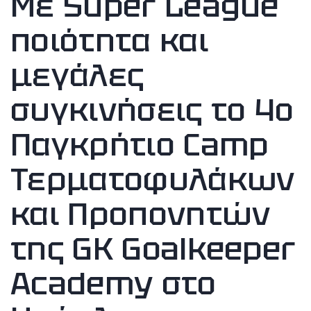
Με Super League
ποιότητα και
μεγάλες
συγκινήσεις το 4ο
Παγκρήτιο Camp
Τερματοφυλάκων
και Προπονητών
της GK Goalkeeper
Academy στο