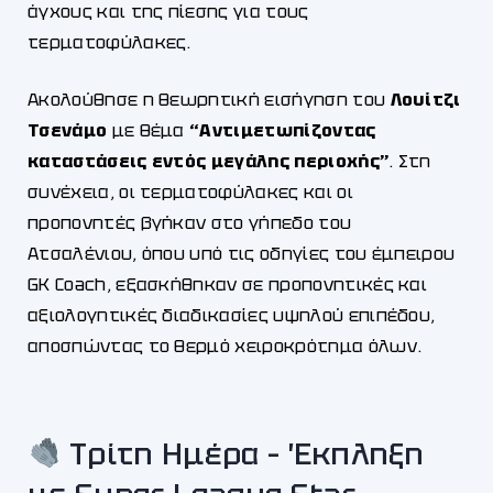
άγχους και της πίεσης για τους
τερματοφύλακες.
Ακολούθησε η θεωρητική εισήγηση του
Λουίτζι
Τσενάμο
με θέμα
“Αντιμετωπίζοντας
καταστάσεις εντός μεγάλης περιοχής”
. Στη
συνέχεια, οι τερματοφύλακες και οι
προπονητές βγήκαν στο γήπεδο του
Ατσαλένιου, όπου υπό τις οδηγίες του έμπειρου
GK Coach, εξασκήθηκαν σε προπονητικές και
αξιολογητικές διαδικασίες υψηλού επιπέδου,
αποσπώντας το θερμό χειροκρότημα όλων.
Τρίτη Ημέρα – Έκπληξη