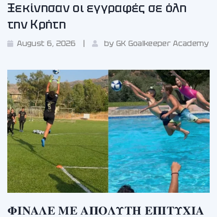
Ξεκίνησαν οι εγγραφές σε όλη
την Κρήτη
August 6, 2026
by
GK Goalkeeper Academy
𝚽𝚰𝚴𝚨𝚲𝚬 𝚳𝚬 𝚨𝚷𝚶𝚲𝚼𝚻𝚮 𝚬𝚷𝚰𝚻𝚼𝚾𝚰𝚨