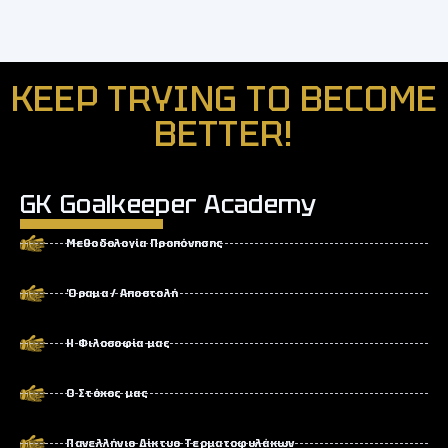
KEEP TRYING TO BECOME
BETTER!
GK Goalkeeper Academy
Μεθοδολογία Προπόνησης
Όραμα / Αποστολή
Η Φιλοσοφία μας
Ο Στόχος μας
Πανελλήνιο Δίκτυο Τερματοφυλάκων