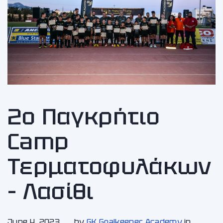
2ο Παγκρήτιο
Camp
Τερματοφυλάκων
– Λασίθι
June 4, 2023
by
GK Goalkeeper Academy
in