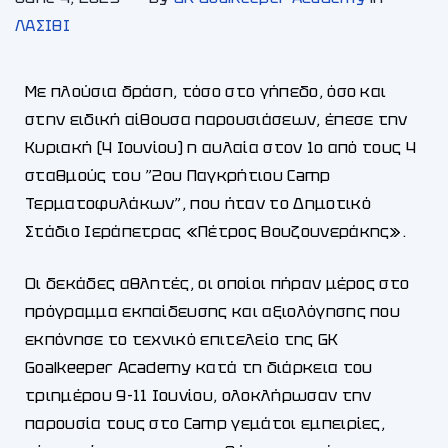
ΛΑΣΙΘΙ
Με πλούσια δράση, τόσο στο γήπεδο, όσο και
στην ειδική αίθουσα παρουσιάσεων, έπεσε την
Κυριακή (4 Ιουνίου) η αυλαία στον 1ο από τους 4
σταθμούς του ”2ου Παγκρήτιου Camp
Τερματοφυλάκων”, που ήταν το Δημοτικό
Στάδιο Ιεράπετρας «Πέτρος Βουζουνεράκης».
Οι δεκάδες αθλητές, οι οποίοι πήραν μέρος στο
πρόγραμμα εκπαίδευσης και αξιολόγησης που
εκπόνησε το τεχνικό επιτελείο της GK
Goalkeeper Academy κατά τη διάρκεια του
τριημέρου 9-11 Ιουνίου, ολοκλήρωσαν την
παρουσία τους στο Camp γεμάτοι εμπειρίες,