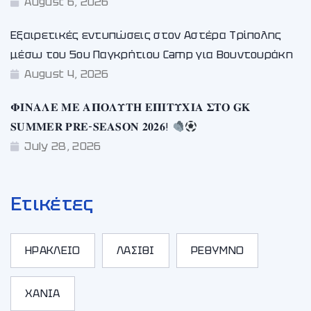
August 6, 2026
Εξαιρετικές εντυπώσεις στον Αστέρα Τρίπολης
μέσω του 5ου Παγκρήτιου Camp για Βουντουράκη
August 4, 2026
𝚽𝚰𝚴𝚨𝚲𝚬 𝚳𝚬 𝚨𝚷𝚶𝚲𝚼𝚻𝚮 𝚬𝚷𝚰𝚻𝚼𝚾𝚰𝚨 𝚺𝚻𝚶 𝐆𝐊
𝐒𝐔𝐌𝐌𝐄𝐑 𝐏𝐑𝐄-𝐒𝐄𝐀𝐒𝐎𝐍 𝟐𝟎𝟐𝟔!
July 28, 2026
Ετικέτες
ΗΡΑΚΛΕΙΟ
ΛΑΣΙΘΙ
ΡΕΘΥΜΝΟ
ΧΑΝΙΑ