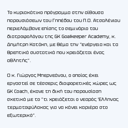
Το κυριακάτικο πρόγραμμα στην αίθουσα
παρουσιάσεων του Γηπέδου του Π.Ο. Ατσαλένιου
περιελάμβανε επίσης το σεμινάριο του
διατροφολόγου της GK Goalkeeper Academy, κ.
Δημήτρη Κατάκη, με θέμα την ”ενέργεια και τα
θρεπτικά συστατικά που χρειάζεται ένας
αθλητής”.
Ο κ. Γιώργος Μπερνεάνου, ο οποίος έχει
εργαστεί σε τέσσερις διαφορετικές χώρες ως
GK Coach, έκανε τη δική του παρουσίαση
σχετικά με το ”τι χρειάζεται ο νεαρός Έλληνας
τερματοφύλακας για να κάνει καριέρα στο
εξωτερικό”.