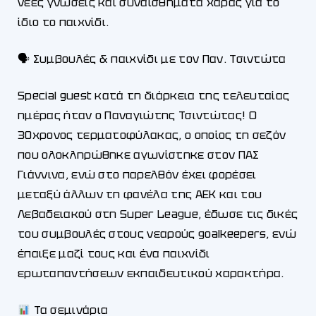
νέες γνώσεις και συναισθήματα χαράς για το
ίδιο το παιχνίδι.
🗣 Συμβουλές & παιχνίδι με τον Παν. Τσιντώτα
Special guest κατά τη διάρκεια της τελευταίας
ημέρας ήταν ο Παναγιώτης Τσιντώτας! Ο
30χρονος τερματοφύλακας, ο οποίος τη σεζόν
που ολοκληρώθηκε αγωνίστηκε στον ΠΑΣ
Γιάννινα, ενώ στο παρελθόν έχει φορέσει
μεταξύ άλλων τη φανέλα της ΑΕΚ και του
Λεβαδειακού στη Super League, έδωσε τις δικές
του συμβουλές στους νεαρούς goalkeepers, ενώ
έπαιξε μαζί τους και ένα παιχνίδι
ερωταπαντήσεων εκπαιδευτικού χαρακτήρα.
Τα σεμινάρια