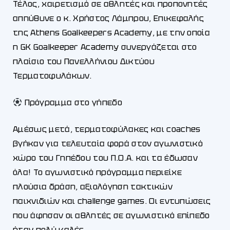
Τέλος, χαιρετισμό σε αθλητές και προπονητές
απηύθυνε ο κ. Χρήστος Λάμπρου, Επικεφαλής
της Athens Goalkeepers Academy, με την οποία
η GK Goalkeeper Academy συνεργάζεται στο
πλαίσιο του Πανελλήνιου Δικτύου
Τερματοφυλάκων.
Πρόγραμμα στο γήπεδο
Αμέσως μετά, τερματοφύλακες και coaches
βγήκαν για τελευταία φορά στον αγωνιστικό
χώρο του Γηπέδου του Π.Ο.Α. και τα έδωσαν
όλα! Το αγωνιστικό πρόγραμμα περιείχε
πλούσια δράση, αξιολόγηση τακτικών
παιχνιδιών και challenge games. Οι εντυπώσεις
που άφησαν οι αθλητές σε αγωνιστικό επίπεδο
ήταν πολύ καλές.