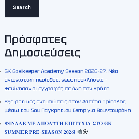
Search
Πρόσφατες
Δημοσιεύσεις
GK Goalkeeper Academy Season 2026-27: Νέα
αγωνιστική περίοδος, νέες προκλήσεις –
Ξεκίνησαν οι εγγραφές σε όλη την Κρήτη
Εξαιρετικές εντυπώσεις στον Αστέρα Τρίπολης
μέσω του 5ου Παγκρήτιου Camp για Βουντουράκη
𝚽𝚰𝚴𝚨𝚲𝚬 𝚳𝚬 𝚨𝚷𝚶𝚲𝚼𝚻𝚮 𝚬𝚷𝚰𝚻𝚼𝚾𝚰𝚨 𝚺𝚻𝚶 𝐆𝐊
𝐒𝐔𝐌𝐌𝐄𝐑 𝐏𝐑𝐄-𝐒𝐄𝐀𝐒𝐎𝐍 𝟐𝟎𝟐𝟔!