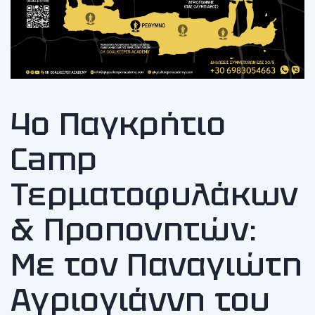
4ο Παγκρήτιο
Camp
Τερματοφυλάκων
& Προπονητών:
Με τον Παναγιώτη
Αγριογιάννη του