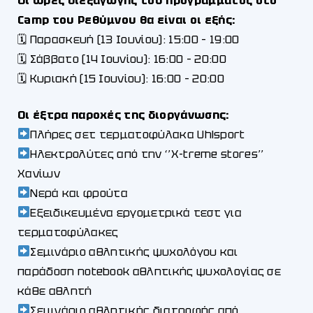
Οι ώρες διεξαγωγής του προγράμματος στο
Camp του Ρεθύμνου θα είναι οι εξής:
🗓 Παρασκευή (13 Ιουνίου): 15:00 – 19:00
🗓 Σάββατο (14 Ιουνίου): 16:00 – 20:00
🗓 Κυριακή (15 Ιουνίου): 16:00 – 20:00
Οι έξτρα παροχές της διοργάνωσης:
Πλήρες σετ τερματοφύλακα Uhlsport
Ηλεκτρολύτες από την ‘’X-treme stores’’
Χανίων
Νερά και φρούτα
Εξειδικευμένα εργομετρικά τεστ για
τερματοφύλακες
Σεμινάριο αθλητικής ψυχολόγου και
παράδοση notebook αθλητικής ψυχολογίας σε
κάθε αθλητή
Σεμινάριο αθλητικής διατροφής από