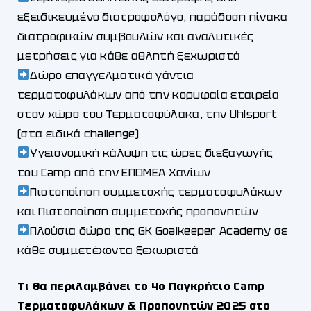
εξειδικευμένο διατροφολόγο, παράδοση πίνακα
διατροφικών συμβουλών και αναλυτικές
μετρήσεις για κάθε αθλητή ξεχωριστά
Δώρο επαγγελματικά γάντια
τερματοφυλάκων από την κορυφαία εταιρεία
στον χώρο του Τερματοφύλακα, την Uhlsport
(στα ειδικά challenge)
Υγειονομική κάλυψη τις ώρες διεξαγωγής
του Camp από την ΕΠΟΜΕΑ Χανίων
Πιστοποίηση συμμετοχής τερματοφυλάκων
και Πιστοποίηση συμμετοχής προπονητών
Πλούσια δώρα της GK Goalkeeper Academy σε
κάθε συμμετέχοντα ξεχωριστά
Τι θα περιλαμβάνει το 4o Παγκρήτιο Camp
Τερματοφυλάκων & Προπονητών 2025 στο