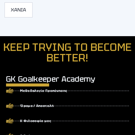
ΧΑΝΙΑ
KEEP TRYING TO BECOME
BETTER!
GK Goalkeeper Academy
Μεθοδολογία Προπόνησης
Όραμα / Αποστολή
Η Φιλοσοφία μας