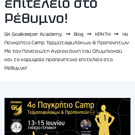
επιτελείο στο
Ρέθυμνο!
GK Goalkeeper Academy
Blog
ΚΡΗΤΗ
4ο
Παγκρήτιο Camp Τερματοφυλάκων & Προπονητών:
Με τον Παναγιώτη Αγριογιάννη του Ολυμπιακού
και το κορυφαίο προπονητικό επιτελείο στο
Ρέθυμνο!