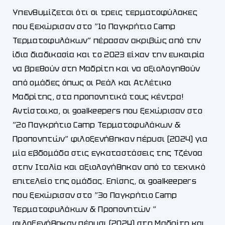
Υπενθυμίζεται ότι οι τρεις τερματοφύλακες
που ξεχώρισαν στο ”1ο Παγκρήτιο Camp
Τερματοφυλάκων” πέρασαν ακριβώς από την
ίδια διαδικασία και το 2023 είχαν την ευκαιρία
να βρεθούν στη Μαδρίτη και να αξιολογηθούν
από ομάδες όπως οι Ρεάλ και Ατλέτικο
Μαδρίτης, στα προπονητικά τους κέντρα!
Αντίστοιχα, οι goalkeepers που ξεχώρισαν στο
”2ο Παγκρήτιο Camp Τερματοφυλάκων &
Προπονητών” φιλοξενήθηκαν πέρυσι (2024) για
μία εβδομάδα στις εγκαταστάσεις της Τζένοα
στην Ιταλία και αξιολογήθηκαν από το τεχνικό
επιτελείο της ομάδας. Επίσης, οι goalkeepers
που ξεχώρισαν στο ”3ο Παγκρήτιο Camp
Τερματοφυλάκων & Προπονητών ”
φιλοξενήθηκαν πέρυσι (2024) στη Μαδρίτη και