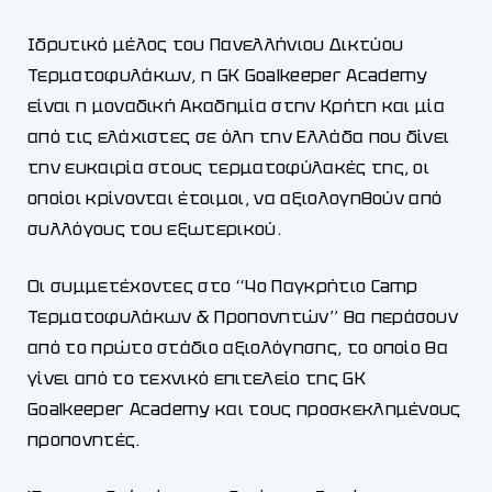
Ιδρυτικό μέλος του Πανελλήνιου Δικτύου
Τερματοφυλάκων, η GK Goalkeeper Academy
είναι η μοναδική Ακαδημία στην Κρήτη και μία
από τις ελάχιστες σε όλη την Ελλάδα που δίνει
την ευκαιρία στους τερματοφύλακές της, οι
οποίοι κρίνονται έτοιμοι, να αξιολογηθούν από
συλλόγους του εξωτερικού.
Οι συμμετέχοντες στο ‘‘4ο Παγκρήτιο Camp
Τερματοφυλάκων & Προπονητών’’ θα περάσουν
από το πρώτο στάδιο αξιολόγησης, το οποίο θα
γίνει από το τεχνικό επιτελείο της GK
Goalkeeper Academy και τους προσκεκλημένους
προπονητές.