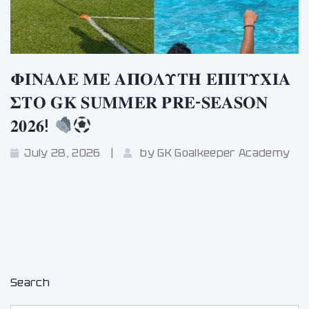
𝚽𝚰𝚴𝚨𝚲𝚬 𝚳𝚬 𝚨𝚷𝚶𝚲𝚼𝚻𝚮 𝚬𝚷𝚰𝚻𝚼𝚾𝚰𝚨
𝚺𝚻𝚶 𝐆𝐊 𝐒𝐔𝐌𝐌𝐄𝐑 𝐏𝐑𝐄-𝐒𝐄𝐀𝐒𝐎𝐍
𝟐𝟎𝟐𝟔!
July 28, 2026
by
GK Goalkeeper Academy
Search