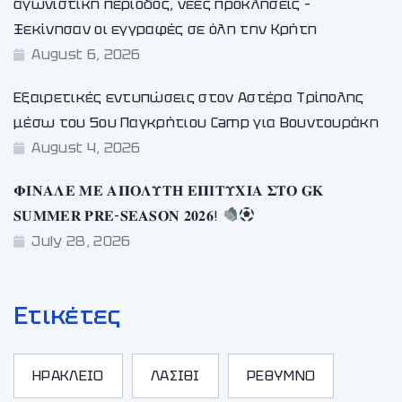
αγωνιστική περίοδος, νέες προκλήσεις –
Ξεκίνησαν οι εγγραφές σε όλη την Κρήτη
August 6, 2026
Εξαιρετικές εντυπώσεις στον Αστέρα Τρίπολης
μέσω του 5ου Παγκρήτιου Camp για Βουντουράκη
August 4, 2026
𝚽𝚰𝚴𝚨𝚲𝚬 𝚳𝚬 𝚨𝚷𝚶𝚲𝚼𝚻𝚮 𝚬𝚷𝚰𝚻𝚼𝚾𝚰𝚨 𝚺𝚻𝚶 𝐆𝐊
𝐒𝐔𝐌𝐌𝐄𝐑 𝐏𝐑𝐄-𝐒𝐄𝐀𝐒𝐎𝐍 𝟐𝟎𝟐𝟔!
July 28, 2026
Ετικέτες
ΗΡΑΚΛΕΙΟ
ΛΑΣΙΘΙ
ΡΕΘΥΜΝΟ