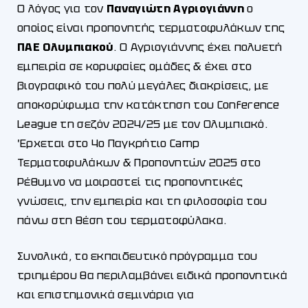
Ο λόγος για τον
Παναγιώτη Αγριογιάννη
ο
οποίος είναι προπονητής τερματοφυλάκων της
ΠΑΕ Ολυμπιακού
. Ο Αγριογιάννης έχει πολυετή
εμπειρία σε κορυφαίες ομάδες & έχει στο
βιογραφικό του πολύ μεγάλες διακρίσεις, με
αποκορύφωμα την κατάκτηση του Conference
League τη σεζόν 2024/25 με τον Ολυμπιακό.
Έρχεται στο 4o Παγκρήτιο Camp
Τερματοφυλάκων & Προπονητών 2025 στο
Ρέθυμνο να μοιραστεί τις προπονητικές
γνώσεις, την εμπειρία και τη φιλοσοφία του
πάνω στη θέση του τερματοφύλακα.
Συνολικά, το εκπαιδευτικό πρόγραμμα του
τριημέρου θα περιλαμβάνει ειδικά προπονητικά
και επιστημονικά σεμινάρια για