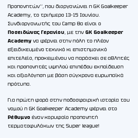
Προπονητών’’, που διοργανώνει η GK Goalkeeper
Academy, το τριήμερο 13-15 Ιουνίου.
Συνδιοργανωτής του Camp θα είναι ο
Ποσειδώνας Γερανίου
, με την
GK Goalkeeper
Academy
να φέρνει στην πόλη το πλέον
εξειδικευμένο τεχνικό κι επιστημονικό
επιτελείο, προκειμένου να παράσχει σε αθλητές
και προπονητές υψηλού επιπέδου εκπαίδευση
και αξιολόγηση με βάση σύγχρονα ευρωπαϊκά
πρότυπα.
Για πρώτη φορά στην ποδοσφαιρική ιστορία του
νομού η GK Goalkeeper Academy φέρνει στο
Ρέθυμνο
έναν κορυφαίο προπονητή
τερματοφυλάκων της Super league!