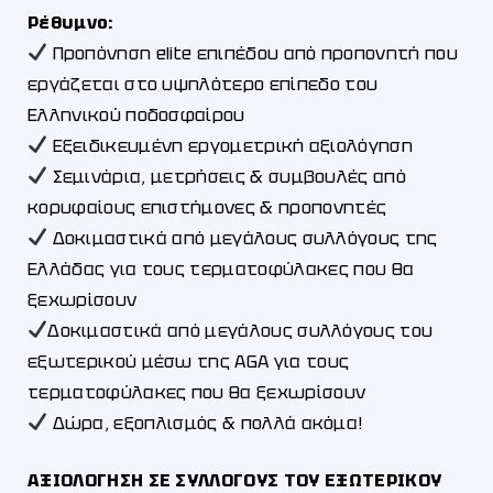
Ρέθυμνο:
Προπόνηση elite επιπέδου από προπονητή που
εργάζεται στο υψηλότερο επίπεδο του
Ελληνικού ποδοσφαίρου
Εξειδικευμένη εργομετρική αξιολόγηση
Σεμινάρια, μετρήσεις & συμβουλές από
κορυφαίους επιστήμονες & προπονητές
Δοκιμαστικά από μεγάλους συλλόγους της
Ελλάδας για τους τερματοφύλακες που θα
ξεχωρίσουν
Δοκιμαστικά από μεγάλους συλλόγους του
εξωτερικού μέσω της ΑGA για τους
τερματοφύλακες που θα ξεχωρίσουν
Δώρα, εξοπλισμός & πολλά ακόμα!
ΑΞΙΟΛΟΓΗΣΗ ΣΕ ΣΥΛΛΟΓΟΥΣ ΤΟΥ ΕΞΩΤΕΡΙΚΟΥ