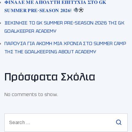
𝚽𝚰𝚴𝚨𝚲𝚬 𝚳𝚬 𝚨𝚷𝚶𝚲𝚼𝚻𝚮 𝚬𝚷𝚰𝚻𝚼𝚾𝚰𝚨 𝚺𝚻𝚶 𝐆𝐊
𝐒𝐔𝐌𝐌𝐄𝐑 𝐏𝐑𝐄-𝐒𝐄𝐀𝐒𝐎𝐍 𝟐𝟎𝟐𝟔!
ΞΕΚΙΝΗΣΕ ΤΟ GK SUMMER PRE-SEASON 2026 ΤΗΣ GK
GOALKEEPER ACADEMY
ΠΑΡΟΥΣΑ ΓΙΑ ΑΚΟΜΗ ΜΙΑ ΧΡΟΝΙΑ ΣΤΟ SUMMER CAMP
ΤΗΣ THE GOALKEEPING ABOUT ACADEMY
Πρόσφατα Σχόλια
No comments to show.