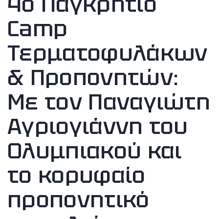
4ο Παγκρήτιο
Camp
Τερματοφυλάκων
& Προπονητών:
Με τον Παναγιώτη
Αγριογιάννη του
Ολυμπιακού και
το κορυφαίο
προπονητικό