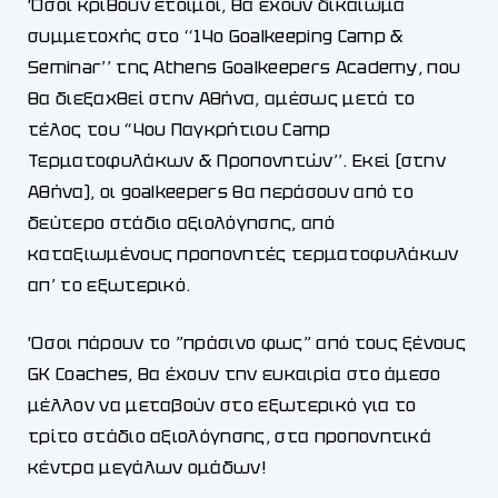
Όσοι κριθούν έτοιμοι, θα έχουν δικαίωμα
συμμετοχής στο ‘‘14ο Goalkeeping Camp &
Seminar’’ της Athens Goalkeepers Academy, που
θα διεξαχθεί στην Αθήνα, αμέσως μετά το
τέλος του “4ου Παγκρήτιου Camp
Τερματοφυλάκων & Προπονητών’’. Εκεί (στην
Αθήνα), οι goalkeepers θα περάσουν από το
δεύτερο στάδιο αξιολόγησης, από
καταξιωμένους προπονητές τερματοφυλάκων
απ’ το εξωτερικό.
Όσοι πάρουν το ”πράσινο φως” από τους ξένους
GK Coaches, θα έχουν την ευκαιρία στο άμεσο
μέλλον να μεταβούν στο εξωτερικό για το
τρίτο στάδιο αξιολόγησης, στα προπονητικά
κέντρα μεγάλων ομάδων!