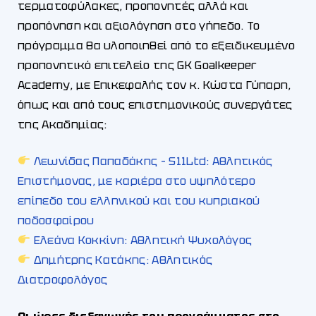
τερματοφύλακες, προπονητές αλλά και
προπόνηση και αξιολόγηση στο γήπεδο. Το
πρόγραμμα θα υλοποιηθεί από το εξειδικευμένο
προπονητικό επιτελείο της GK Goalkeeper
Academy, με Επικεφαλής τον κ. Κώστα Γύπαρη,
όπως και από τους επιστημονικούς συνεργάτες
της Ακαδημίας:
Λεωνίδας Παπαδάκης – S11Ltd: Αθλητικός
Επιστήμονας, με καριέρα στο υψηλότερο
επίπεδο του ελληνικού και του κυπριακού
ποδοσφαίρου
Ελεάνα Κοκκίνη: Αθλητική Ψυχολόγος
Δημήτρης Κατάκης: Αθλητικός
Διατροφολόγος