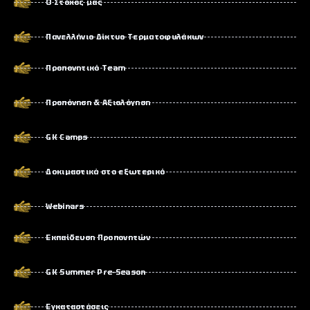
Ο Στόχος μας
Πανελλήνιο Δίκτυο Τερματοφυλάκων
Προπονητικό Team
Προπόνηση & Αξιολόγηση
GK Camps
Δοκιμαστικά στο εξωτερικό
Webinars
Εκπαίδευση Προπονητών
GK Summer Pre-Season
Εγκαταστάσεις