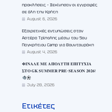
προκλήσεις – Ξεκίνησαν οι εγγραφές
σε όλη την Κρήτη
August 6, 2026
Εξαιρετικές εντυπώσεις στον
Αστέρα Τρίπολης μέσω του 5ου
Παγκρήτιου Camp για Βουντουράκη
August 4, 2026
𝚽𝚰𝚴𝚨𝚲𝚬 𝚳𝚬 𝚨𝚷𝚶𝚲𝚼𝚻𝚮 𝚬𝚷𝚰𝚻𝚼𝚾𝚰𝚨
𝚺𝚻𝚶 𝐆𝐊 𝐒𝐔𝐌𝐌𝐄𝐑 𝐏𝐑𝐄-𝐒𝐄𝐀𝐒𝐎𝐍 𝟐𝟎𝟐𝟔!
July 28, 2026
Ετικέτες