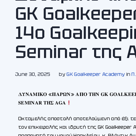
GK Goalkeepe
14ο Goalkeep
Seminar της 
June 30, 2025
by
GK Goalkeeper Academy
in
Π
𝚫𝚼𝚴𝚨𝚳𝚰𝚱𝚶 «𝚷𝚨𝚸𝛀𝚴» 𝚨𝚷𝚶 𝚻𝚮𝚴 𝐆𝐊 𝐆𝐎𝐀𝐋𝐊𝐄𝐄𝐏
𝐒𝐄𝐌𝐈𝐍𝐀𝐑 𝚻𝚮𝚺 𝐀𝐆𝐀
Οκταμελής αποστολή αποτελούμενη από έξι τε
τον επικεφαλής και ιδρυτή της GK Goalkeeper 
προπονητή του νομού Ηρακλείου, κ. Βλάντικ Α