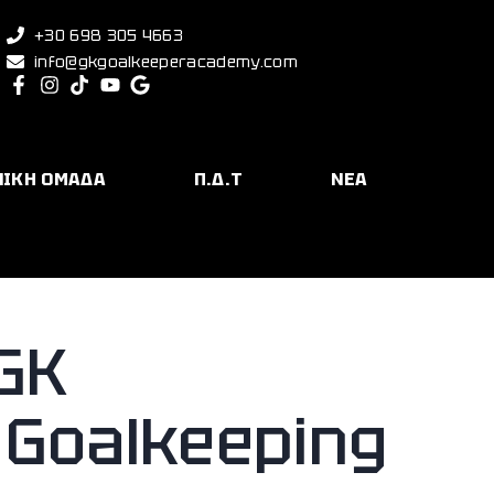
+30 698 305 4663
info@gkgoalkeeperacademy.com
ΝΙΚΗ ΟΜΑΔΑ
Π.Δ.Τ
ΝΕΑ
GK
 Goalkeeping