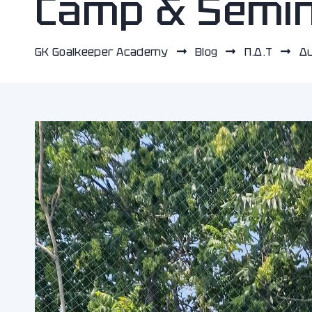
Camp & Semin
GK Goalkeeper Academy
Blog
Π.Δ.Τ
Δυ