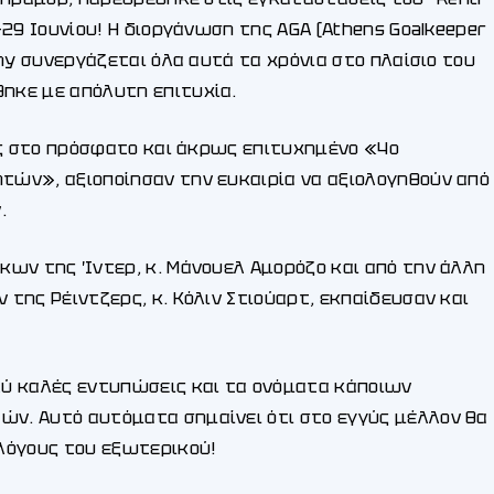
29 Ιουνίου! Η διοργάνωση της AGA (Athens Goalkeeper
my συνεργάζεται όλα αυτά τα χρόνια στο πλαίσιο του
ηκε με απόλυτη επιτυχία.
ος στο πρόσφατο και άκρως επιτυχημένο «4ο
ών», αξιοποίησαν την ευκαιρία να αξιολογηθούν από
.
ων της Ίντερ, κ. Μάνουελ Αμορόζο και από την άλλη
της Ρέιντζερς, κ. Κόλιν Στιούαρτ, εκπαίδευσαν και
ύ καλές εντυπώσεις και τα ονόματα κάποιων
. Αυτό αυτόματα σημαίνει ότι στο εγγύς μέλλον θα
λόγους του εξωτερικού!