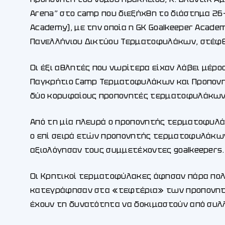
Arena” στο camp που διεξήχθη το διάστημα 26-
Academy), με την οποία η GK Goalkeeper Acade
Πανελλήνιου Δικτύου Τερματοφυλάκων, στέφθ
Οι έξι αθλητές που νωρίτερα είχαν λάβει μέρ
Παγκρήτιο Camp Τερματοφυλάκων και Προπονητ
δύο κορυφαίους προπονητές τερματοφυλάκων
Από τη μία πλευρά ο προπονητής τερματοφυλάκ
ο επί σειρά ετών προπονητής τερματοφυλάκων 
αξιολόγησαν τους συμμετέχοντες goalkeepers.
Οι Κρητικοί τερματοφύλακες άφησαν πάρα πολ
κατεγράφησαν στα «τεφτέρια» των προπονητών
έχουν τη δυνατότητα να δοκιμαστούν από συλ