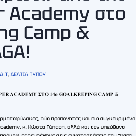
r Academy στο
ing Camp &
AGA!
.Δ.Τ
,
ΔΕΛΤΙΑ ΤΥΠΟΥ
𝐄𝐑 𝐀𝐂𝐀𝐃𝐄𝐌𝐘 𝚺𝚻𝚶 𝟏𝟒𝛐 𝐆𝐎𝐀𝐋𝐊𝐄𝐄𝐏𝐈𝐍𝐆 𝐂𝐀𝐌𝐏 &
ρματοφύλακες, δύο προπονητές και πιο συγκεκριμένα
Academy, κ. Κώστα Γύπαρη, αλλά και τον υπεύθυνο
μπράμοβ, παρευρέθηκε στις εγκαταστάσεις του “Renti