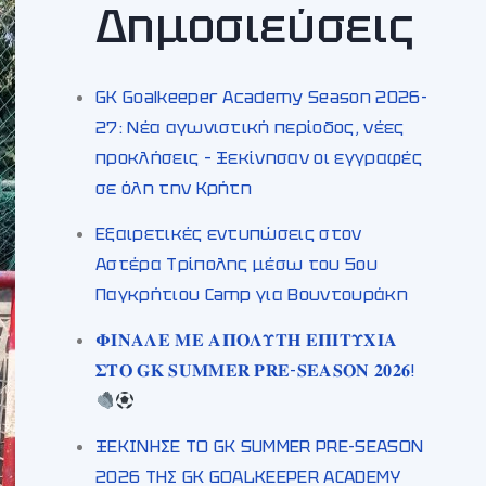
Δημοσιεύσεις
GK Goalkeeper Academy Season 2026-
27: Νέα αγωνιστική περίοδος, νέες
προκλήσεις – Ξεκίνησαν οι εγγραφές
σε όλη την Κρήτη
Εξαιρετικές εντυπώσεις στον
Αστέρα Τρίπολης μέσω του 5ου
Παγκρήτιου Camp για Βουντουράκη
𝚽𝚰𝚴𝚨𝚲𝚬 𝚳𝚬 𝚨𝚷𝚶𝚲𝚼𝚻𝚮 𝚬𝚷𝚰𝚻𝚼𝚾𝚰𝚨
𝚺𝚻𝚶 𝐆𝐊 𝐒𝐔𝐌𝐌𝐄𝐑 𝐏𝐑𝐄-𝐒𝐄𝐀𝐒𝐎𝐍 𝟐𝟎𝟐𝟔!
ΞΕΚΙΝΗΣΕ ΤΟ GK SUMMER PRE-SEASON
2026 ΤΗΣ GK GOALKEEPER ACADEMY