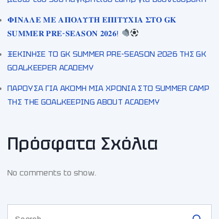
𝚽𝚰𝚴𝚨𝚲𝚬 𝚳𝚬 𝚨𝚷𝚶𝚲𝚼𝚻𝚮 𝚬𝚷𝚰𝚻𝚼𝚾𝚰𝚨 𝚺𝚻𝚶 𝐆𝐊
𝐒𝐔𝐌𝐌𝐄𝐑 𝐏𝐑𝐄-𝐒𝐄𝐀𝐒𝐎𝐍 𝟐𝟎𝟐𝟔!
ΞΕΚΙΝΗΣΕ ΤΟ GK SUMMER PRE-SEASON 2026 ΤΗΣ GK
GOALKEEPER ACADEMY
ΠΑΡΟΥΣΑ ΓΙΑ ΑΚΟΜΗ ΜΙΑ ΧΡΟΝΙΑ ΣΤΟ SUMMER CAMP
ΤΗΣ THE GOALKEEPING ABOUT ACADEMY
Πρόσφατα Σχόλια
No comments to show.