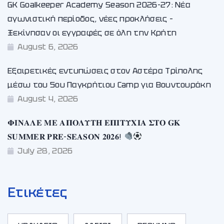
GK Goalkeeper Academy Season 2026-27: Νέα
αγωνιστική περίοδος, νέες προκλήσεις –
Ξεκίνησαν οι εγγραφές σε όλη την Κρήτη
August 6, 2026
Εξαιρετικές εντυπώσεις στον Αστέρα Τρίπολης
μέσω του 5ου Παγκρήτιου Camp για Βουντουράκη
August 4, 2026
𝚽𝚰𝚴𝚨𝚲𝚬 𝚳𝚬 𝚨𝚷𝚶𝚲𝚼𝚻𝚮 𝚬𝚷𝚰𝚻𝚼𝚾𝚰𝚨 𝚺𝚻𝚶 𝐆𝐊
𝐒𝐔𝐌𝐌𝐄𝐑 𝐏𝐑𝐄-𝐒𝐄𝐀𝐒𝐎𝐍 𝟐𝟎𝟐𝟔!
July 28, 2026
Ετικέτες