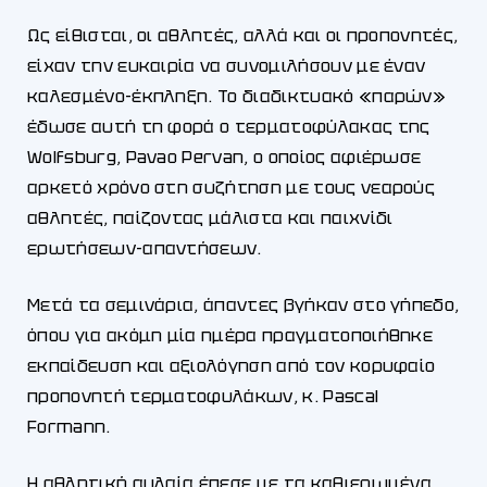
Ως είθισται, οι αθλητές, αλλά και οι προπονητές,
είχαν την ευκαιρία να συνομιλήσουν με έναν
καλεσμένο-έκπληξη. Το διαδικτυακό «παρών»
έδωσε αυτή τη φορά ο τερματοφύλακας της
Wolfsburg, Pavao Pervan, ο οποίος αφιέρωσε
αρκετό χρόνο στη συζήτηση με τους νεαρούς
αθλητές, παίζοντας μάλιστα και παιχνίδι
ερωτήσεων-απαντήσεων.
Μετά τα σεμινάρια, άπαντες βγήκαν στο γήπεδο,
όπου για ακόμη μία ημέρα πραγματοποιήθηκε
εκπαίδευση και αξιολόγηση από τον κορυφαίο
προπονητή τερματοφυλάκων, κ. Pascal
Formann.
Η αθλητική αυλαία έπεσε με τα καθιερωμένα