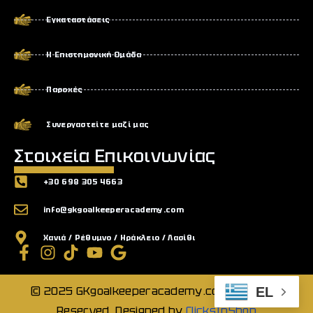
Εγκαταστάσεις
Η Επιστημονική Ομάδα
Παροχές
Συνεργαστείτε μαζί μας
Στοιχεία Επικοινωνίας
+30 698 305 4663
info@gkgoalkeeperacademy.com
Χανιά / Ρέθυμνο / Ηράκλειο / Λασίθι
© 2025 GKgoalkeeperacademy.com All Rights
EL
Reserved. Designed by
ClicksInShop