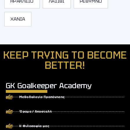
ΗΡΑΚΛΕΙΟ
ΛΑΣΙΘΙ
ΡΕΘΥΜΝΟ
ΧΑΝΙΑ
KEEP TRYING TO BECOME
BETTER!
GK Goalkeeper Academy
Μεθοδολογία Προπόνησης
Όραμα / Αποστολή
Η Φιλοσοφία μας