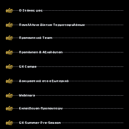
Ο Στόχος μας
Πανελλήνιο Δίκτυο Τερματοφυλάκων
Προπονητικό Team
Προπόνηση & Αξιολόγηση
GK Camps
Δοκιμαστικά στο εξωτερικό
Webinars
Εκπαίδευση Προπονητών
GK Summer Pre-Season