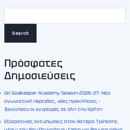
Search
Πρόσφατες
Δημοσιεύσεις
GK Goalkeeper Academy Season 2026-27: Νέα
αγωνιστική περίοδος, νέες προκλήσεις –
Ξεκίνησαν οι εγγραφές σε όλη την Κρήτη
Εξαιρετικές εντυπώσεις στον Αστέρα Τρίπολης
μέσω του 5ου Παγκρήτιου Camp για Βουντουράκη