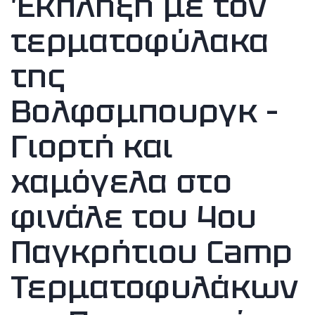
Έκπληξη με τον
τερματοφύλακα
της
Βολφσμπουργκ –
Γιορτή και
χαμόγελα στο
φινάλε του 4ου
Παγκρήτιου Camp
Τερματοφυλάκων