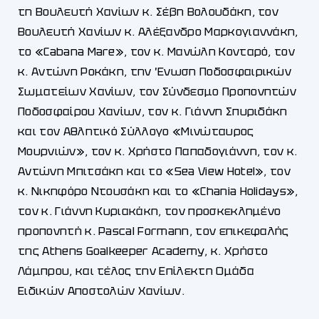
τη Βουλευτή Χανίων κ. Σέβη Βολουδάκη, τον
Βουλευτή Χανίων κ. Αλέξανδρο Μαρκογιαννάκη,
το «Cabana Mare», τον κ. Μανώλη Κονταρό, τον
κ. Αντώνη Ροκάκη, την Ένωση Ποδοσφαιρικών
Σωματείων Χανίων, τον Σύνδεσμο Προπονητών
Ποδοσφαίρου Χανίων, τον κ. Γιάννη Σπυριδάκη
και τον Αθλητικό Σύλλογο «Μινώταυρος
Μουρνιών», τον κ. Χρήστο Παπαδογιάννη, τον κ.
Αντώνη Μπιτσάκη και το «Sea View Hotel», τον
κ. Νικηφόρο Ντουσάκη και το «Chania Holidays»,
τον κ. Γιάννη Κυριακάκη, τον προσκεκλημένο
προπονητή κ. Pascal Formann, τον επικεφαλής
της Athens Goalkeeper Academy, κ. Χρήστο
Λάμπρου, και τέλος την Επίλεκτη Ομάδα
Ειδικών Αποστολών Χανίων.