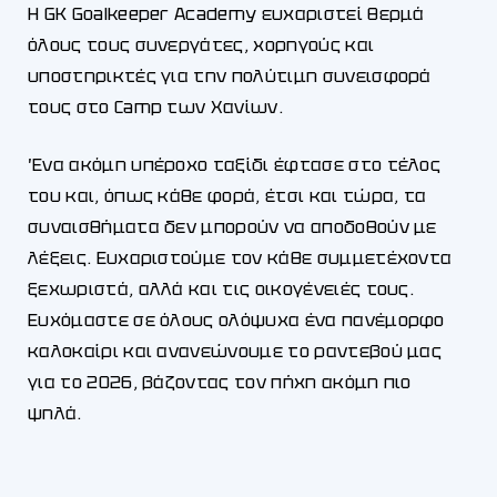
Η GK Goalkeeper Academy ευχαριστεί θερμά
όλους τους συνεργάτες, χορηγούς και
υποστηρικτές για την πολύτιμη συνεισφορά
τους στο Camp των Χανίων.
Ένα ακόμη υπέροχο ταξίδι έφτασε στο τέλος
του και, όπως κάθε φορά, έτσι και τώρα, τα
συναισθήματα δεν μπορούν να αποδοθούν με
λέξεις. Ευχαριστούμε τον κάθε συμμετέχοντα
ξεχωριστά, αλλά και τις οικογένειές τους.
Ευχόμαστε σε όλους ολόψυχα ένα πανέμορφο
καλοκαίρι και ανανεώνουμε το ραντεβού μας
για το 2026, βάζοντας τον πήχη ακόμη πιο
ψηλά.