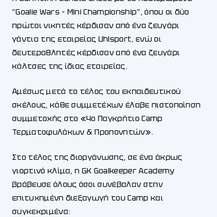
“Goalie Wars – Mini Championship”, όπου οι δύο
πρώτοι νικητές κέρδισαν από ένα ζευγάρι
γάντια της εταιρείας Uhlsport, ενώ οι
δευτεραθλητές κέρδισαν από ένα ζευγάρι
κάλτσες της ίδιας εταιρείας.
Αμέσως μετά το τέλος του εκπαιδευτικού
σκέλους, κάθε συμμετέχων έλαβε πιστοποίηση
συμμετοχής στο «4ο Παγκρήτιο Camp
Τερματοφυλάκων & Προπονητών».
Στο τέλος της διοργάνωσης, σε ένα άκρως
γιορτινό κλίμα, η GK Goalkeeper Academy
βράβευσε όλους όσοι συνέβαλαν στην
επιτυχημένη διεξαγωγή του Camp και
συγκεκριμένα: