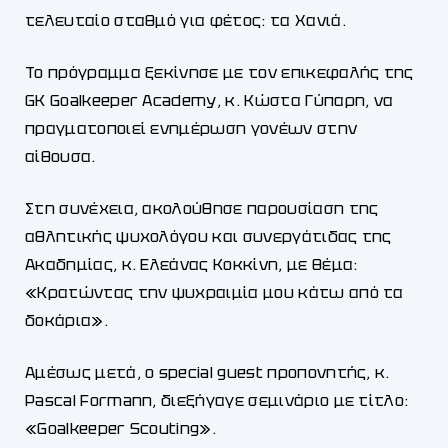
τελευταίο σταθμό για φέτος: τα Χανιά.
Το πρόγραμμα ξεκίνησε με τον επικεφαλής της
GK Goalkeeper Academy, κ. Κώστα Γύπαρη, να
πραγματοποιεί ενημέρωση γονέων στην
αίθουσα.
Στη συνέχεια, ακολούθησε παρουσίαση της
αθλητικής ψυχολόγου και συνεργάτιδας της
Ακαδημίας, κ. Ελεάνας Κοκκίνη, με θέμα:
«Κρατώντας την ψυχραιμία μου κάτω από τα
δοκάρια».
Αμέσως μετά, ο special guest προπονητής, κ.
Pascal Formann, διεξήγαγε σεμινάριο με τίτλο:
«Goalkeeper Scouting».