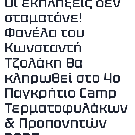
Οι εκπλήξεις δεν
σταματάνε!
Φανέλα του
Κωνσταντή
Τζολάκη θα
κληρωθεί στο 4ο
Παγκρήτιο Camp
Τερματοφυλάκων
& Προπονητών