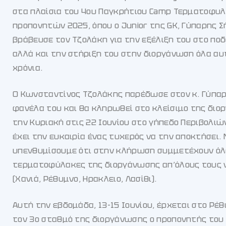
στα πλαίσια του 4ου Παγκρήτιου Camp Τερματοφυ
προπονητών 2025, όπου ο Junior της GK, Γύπαρης Σ
βράβευσε τον Τζολάκη για την εξέλιξη του στο πο
αλλά και την στήριξη του στην διοργάνωση όλα αυ
χρόνια.
Ο Κωνσταντίνος Τζολάκης παρέδωσε στον κ. Γύπαρ
φανέλα του και θα κληρωθεί στο κλείσιμο της διο
την Κυριακή στις 22 Ιουνίου στο γήπεδο Περιβολιώ
έχει την ευκαιρία ένας τυχερός να την αποκτήσει. 
υπενθυμίσουμε ότι στην κλήρωση συμμετέχουν όλο
τερματοφύλακες της διοργάνωσης απ’όλους τους 
(Χανιά, Ρέθυμνο, Ηρακλειο, Λασίθι).
Αυτή την εβδομάδα, 13-15 Ιουνίου, έρχεται στο Ρέθ
τον 3ο σταθμό της διοργάνωσης ο προπονητής του