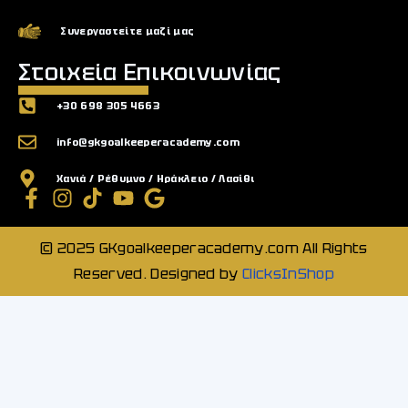
Συνεργαστείτε μαζί μας
Στοιχεία Επικοινωνίας
+30 698 305 4663
info@gkgoalkeeperacademy.com
Χανιά / Ρέθυμνο / Ηράκλειο / Λασίθι
© 2025 GKgoalkeeperacademy.com All Rights
Reserved. Designed by
ClicksInShop