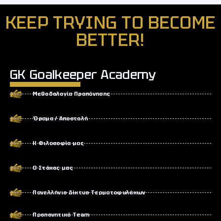
KEEP TRYING TO BECOME
BETTER!
GK Goalkeeper Academy
Μεθοδολογία Προπόνησης
Όραμα / Αποστολή
Η Φιλοσοφία μας
Ο Στόχος μας
Πανελλήνιο Δίκτυο Τερματοφυλάκων
Προπονητικό Team