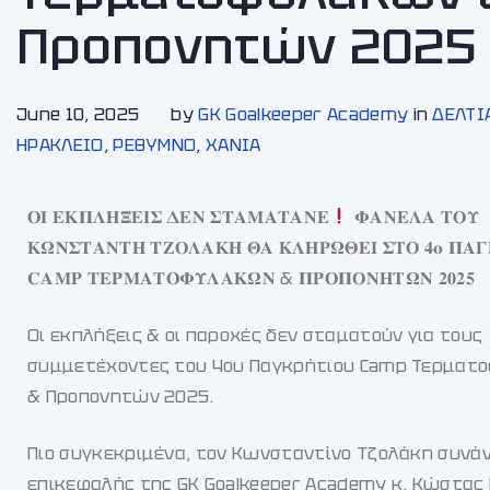
Προπονητών 2025
June 10, 2025
by
GK Goalkeeper Academy
in
ΔΕΛΤΙ
ΗΡΑΚΛΕΙΟ
,
ΡΕΘΥΜΝΟ
,
ΧΑΝΙA
𝚶𝚰 𝚬𝚱𝚷𝚲𝚮𝚵𝚬𝚰𝚺 𝚫𝚬𝚴 𝚺𝚻𝚨𝚳𝚨𝚻𝚨𝚴𝚬
𝚽𝚨𝚴𝚬𝚲𝚨 𝚻𝚶𝚼
𝚱𝛀𝚴𝚺𝚻𝚨𝚴𝚻𝚮 𝚻𝚭𝚶𝚲𝚨𝚱𝚮 𝚯𝚨 𝚱𝚲𝚮𝚸𝛀𝚯𝚬𝚰 𝚺𝚻𝚶 𝟒𝛐 𝚷𝚨𝚪
𝐂𝐀𝐌𝐏 𝚻𝚬𝚸𝚳𝚨𝚻𝚶𝚽𝚼𝚲𝚨𝚱𝛀𝚴 & 𝚷𝚸𝚶𝚷𝚶𝚴𝚮𝚻𝛀𝚴 𝟐𝟎𝟐𝟓
Οι εκπλήξεις & οι παροχές δεν σταματούν για τους
συμμετέχοντες του 4ου Παγκρήτιου Camp Τερμα
& Προπονητών 2025.
Πιο συγκεκριμένα, τον Κωνσταντίνο Τζολάκη συνά
επικεφαλής της GK Goalkeeper Academy κ. Κώστας