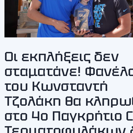
Οι εκπλήξεις δεν
σταματάνε! Φανέλ
του Κωνσταντή
Τζολάκη θα κληρω
στο 4ο Παγκρήτιο 
Τερματοφυλάκων 