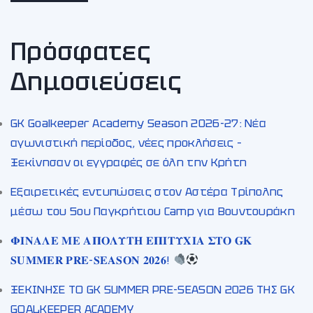
Πρόσφατες
Δημοσιεύσεις
GK Goalkeeper Academy Season 2026-27: Νέα
αγωνιστική περίοδος, νέες προκλήσεις –
Ξεκίνησαν οι εγγραφές σε όλη την Κρήτη
Εξαιρετικές εντυπώσεις στον Αστέρα Τρίπολης
μέσω του 5ου Παγκρήτιου Camp για Βουντουράκη
𝚽𝚰𝚴𝚨𝚲𝚬 𝚳𝚬 𝚨𝚷𝚶𝚲𝚼𝚻𝚮 𝚬𝚷𝚰𝚻𝚼𝚾𝚰𝚨 𝚺𝚻𝚶 𝐆𝐊
𝐒𝐔𝐌𝐌𝐄𝐑 𝐏𝐑𝐄-𝐒𝐄𝐀𝐒𝐎𝐍 𝟐𝟎𝟐𝟔!
ΞΕΚΙΝΗΣΕ ΤΟ GK SUMMER PRE-SEASON 2026 ΤΗΣ GK
GOALKEEPER ACADEMY