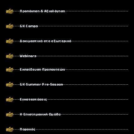
Προπόνηση & Αξιολόγηση
GK Camps
Δοκιμαστικά στο εξωτερικό
Webinars
Εκπαίδευση Προπονητών
GK Summer Pre-Season
Εγκαταστάσεις
Η Επιστημονική Ομάδα
Παροχές