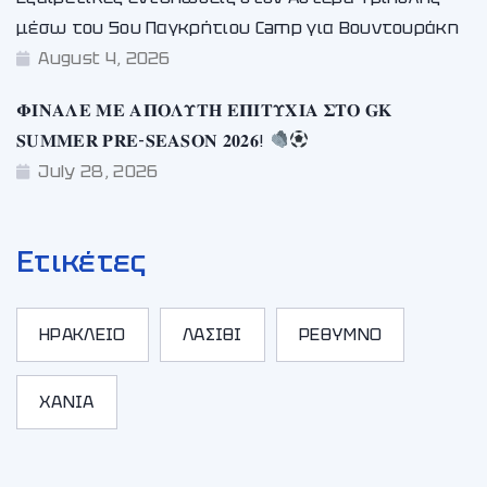
μέσω του 5ου Παγκρήτιου Camp για Βουντουράκη
August 4, 2026
𝚽𝚰𝚴𝚨𝚲𝚬 𝚳𝚬 𝚨𝚷𝚶𝚲𝚼𝚻𝚮 𝚬𝚷𝚰𝚻𝚼𝚾𝚰𝚨 𝚺𝚻𝚶 𝐆𝐊
𝐒𝐔𝐌𝐌𝐄𝐑 𝐏𝐑𝐄-𝐒𝐄𝐀𝐒𝐎𝐍 𝟐𝟎𝟐𝟔!
July 28, 2026
Ετικέτες
ΗΡΑΚΛΕΙΟ
ΛΑΣΙΘΙ
ΡΕΘΥΜΝΟ
ΧΑΝΙΑ