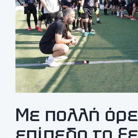
Με πολλή όρε
επίπεδο το ξε