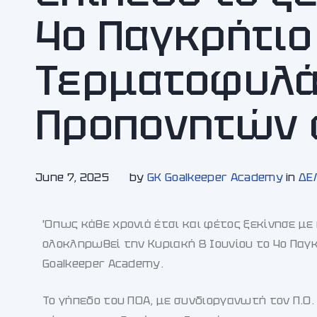
4ο Παγκρήτιο
Τερματοφυλά
Προπονητών 
June 7, 2025
by
GK Goalkeeper Academy
in
ΔΕ
Όπως κάθε χρονιά έτσι και φέτος ξεκίνησε με 
ολοκληρωθεί την Κυριακή 8 Ιουνίου το 4ο Πα
Goalkeeper Academy.
Το γήπεδο του ΠΟΑ, με συνδιοργανωτή τον Π.Ο.