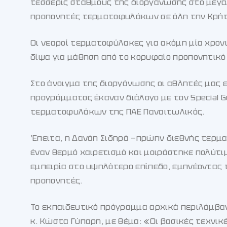
τέσσερις σταθμούς της διοργάνωσης στο μεγ
προπονητές τερματοφυλάκων σε όλη την Κρήτ
Οι νεαροί τερματοφύλακες για ακόμη μία χρον
δίψα για μάθηση από το κορυφαίο προπονητικό 
Στο άνοιγμα της διοργάνωσης οι αθλητές μας 
προγράμματος έκαναν διάλογο με τον Special G
τερματοφυλάκων της ΠΑΕ Παναιτωλικός.
Έπειτα, η Δανάη Σιδηρά —πρώην διεθνής τερμ
έναν θερμό χαιρετισμό και μοιράστηκε πολύτι
εμπειρία στο υψηλότερο επίπεδο, εμπνέοντας
προπονητές.
Το εκπαιδευτικό πρόγραμμα αρχικά περιλάμβα
κ. Κώστα Γύπαρη, με θέμα: «Οι βασικές τεχνι