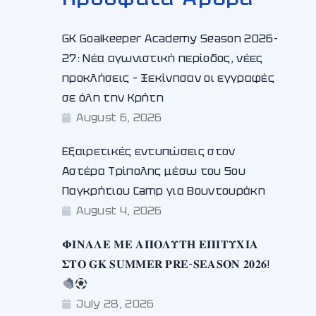
GK Goalkeeper Academy Season 2026-
27: Νέα αγωνιστική περίοδος, νέες
προκλήσεις – Ξεκίνησαν οι εγγραφές
σε όλη την Κρήτη
August 6, 2026
Εξαιρετικές εντυπώσεις στον
Αστέρα Τρίπολης μέσω του 5ου
Παγκρήτιου Camp για Βουντουράκη
August 4, 2026
𝚽𝚰𝚴𝚨𝚲𝚬 𝚳𝚬 𝚨𝚷𝚶𝚲𝚼𝚻𝚮 𝚬𝚷𝚰𝚻𝚼𝚾𝚰𝚨
𝚺𝚻𝚶 𝐆𝐊 𝐒𝐔𝐌𝐌𝐄𝐑 𝐏𝐑𝐄-𝐒𝐄𝐀𝐒𝐎𝐍 𝟐𝟎𝟐𝟔!
July 28, 2026