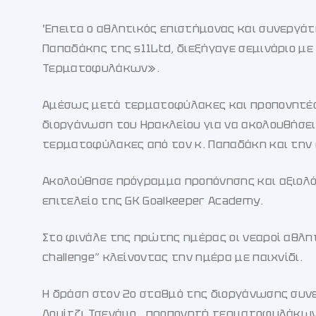
Έπειτα ο αθλητικός επιστήμονας και συνεργάτ
Παπαδάκης της s11Ltd, διεξήγαγε σεμινάριο μ
Τερματοφυλάκων».
Αμέσως μετά τερματοφύλακες και προπονητές
διοργάνωση του Ηρακλείου για να ακολουθήσει
τερματοφύλακες από τον κ. Παπαδάκη και την ο
Ακολούθησε πρόγραμμα προπόνησης και αξιολ
επιτελείο της GK Goalkeeper Academy.
Στο φινάλε της πρώτης ημέρας οι νεαροί αθλητ
challenge” κλείνοντας την ημέρα με παιχνίδι.
Η δράση στον 2ο σταθμό της διοργάνωσης συνεχί
Λουίτζι Τσενάμο , προπονητή τερματοφυλάκων