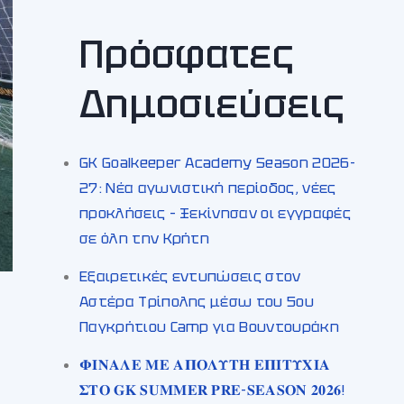
Πρόσφατες
Δημοσιεύσεις
GK Goalkeeper Academy Season 2026-
27: Νέα αγωνιστική περίοδος, νέες
προκλήσεις – Ξεκίνησαν οι εγγραφές
σε όλη την Κρήτη
Εξαιρετικές εντυπώσεις στον
Αστέρα Τρίπολης μέσω του 5ου
Παγκρήτιου Camp για Βουντουράκη
𝚽𝚰𝚴𝚨𝚲𝚬 𝚳𝚬 𝚨𝚷𝚶𝚲𝚼𝚻𝚮 𝚬𝚷𝚰𝚻𝚼𝚾𝚰𝚨
𝚺𝚻𝚶 𝐆𝐊 𝐒𝐔𝐌𝐌𝐄𝐑 𝐏𝐑𝐄-𝐒𝐄𝐀𝐒𝐎𝐍 𝟐𝟎𝟐𝟔!