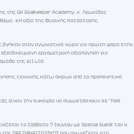
ης της GK Goalkeeper Academy, κ. Λεωνίδας
ε θέμα: «Η αξία της Φυσικής Κατάστασης
 βγήκαν στον αγωνιστικό χώρο για πρώτη φορά στην
 εξειδικευμένη εργομετρική αξιολόγηση για
μάδα της s11 Ltd.
όγησης τεχνικής κάτω άκρων από το προπονητικό
ές είχαν την ευκαιρία να συμμετάσχουν σε “foot
ζεται το Σάββατο 7 Ιουνίου με Special Guest τον κ.
 της ΠΑΕ ΠΑΝΑΙΤΩΛΙΚΟΣ που αγωνίζεται στο