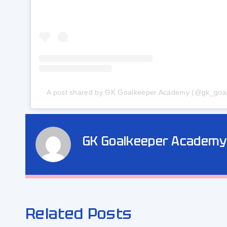
A post shared by GK Goalkeeper Academy (@gk_go
GK Goalkeeper Academy
Related Posts