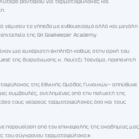
αλύτερο ραντεβού για τερματοφύλακες και
η.
ιά γέμισαν το γήπεδο με ενθουσιασμό αλλά και μεγάλη
επιτελείο της GK Goalkeeper Academy.
είχαν μια ευχάριστη έκπληξη καθώς στην αρχή του
uest της διοργάνωσης κ. Λουίτζι Τσενάμο, προπονητή
ατοφύλακας της Εθνικής Ομάδας Γυναικών— απηύθυνε
μες συμβουλές, αντλημένες από την πολυετή της
 τόσο τους νεαρούς τερματοφύλακες όσο και τους
νε παρουσίαση από τον επικεφαλής της ακαδημίας μα
κές του σύγχρονου τερματοφύλακα».