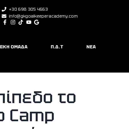
+30 698 305 4663
info@gkgoalkeeperacademy.com
ΝΙΚΗ ΟΜΑΔΑ
Π.Δ.Τ
ΝΕΑ
πίπεδο το
ιο Camp