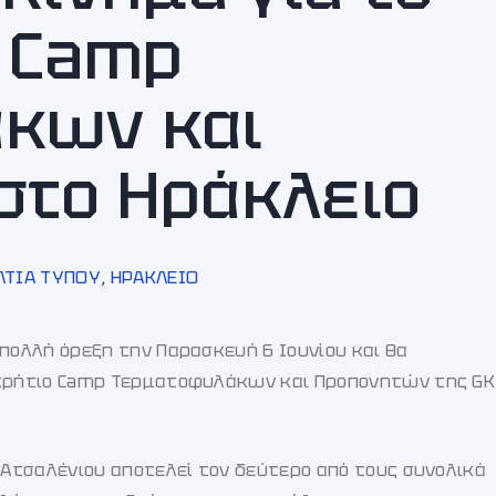
 Camp
κων και
στο Ηράκλειο
ΛΤΙΑ ΤΥΠΟΥ
,
ΗΡΑΚΛΕΙΟ
πολλή όρεξη την Παρασκευή 6 Ιουνίου και θα
γκρήτιο Camp Τερματοφυλάκων και Προπονητών της GK
 Ατσαλένιου αποτελεί τον δεύτερο από τους συνολικά