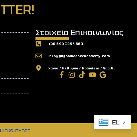
TTER!
Στοιχεία Επικοινωνίας
+30 698 305 4663
info@gkgoalkeeperacademy.com
Χανιά / Ρέθυμνο / Ηράκλειο / Λασίθι
EL
ClicksInShop