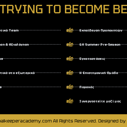
 TRYING TO BECOME BE
ητικό Team
Εκπαίδευση Προπονητών
ση & Αξιολόγηση
GK Summer Pre-Season
ps
Εγκαταστάσεις
τικά στο εξωτερικό
Η Επιστημονική Ομάδα
s
Παροχές
Συνεργαστείτε μαζί μας
alkeeperacademy.com All Rights Reserved. Designed by