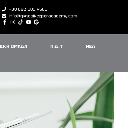
+30 698 305 4663
info@gkgoalkeeperacademy.com
ΝΙΚΗ ΟΜΑΔΑ
Π.Δ.Τ
ΝΕΑ