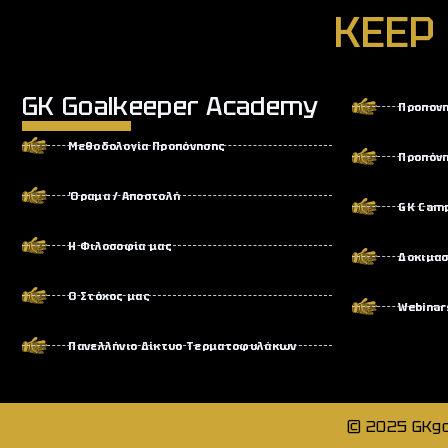
KEEP
GK Goalkeeper Academy
Προπον
Μεθοδολογία Προπόνησης
Προπόνη
Όραμα / Αποστολή
GK Cam
Η Φιλοσοφία μας
Δοκιμασ
Ο Στόχος μας
Webinar
Πανελλήνιο Δίκτυο Τερματοφυλάκων
© 2025 GKgo