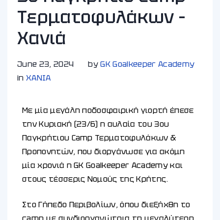
Τερματοφυλάκων –
Χανιά
June 23, 2024
by
GK Goalkeeper Academy
in
ΧΑΝΙA
Με μία μεγάλη ποδοσφαιρική γιορτή έπεσε
την Κυριακή (23/6) η αυλαία του 3ου
Παγκρήτιου Camp Τερματοφυλάκων &
Προπονητών, που διοργάνωσε για ακόμη
μία χρονιά η GK Goalkeeper Academy και
στους τέσσερις Νομούς της Κρήτης.
Στο Γήπεδο Περιβολίων, όπου διεξήχθη το
camp με συνδιοργανώτρια τη μεγαλύτερη