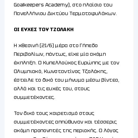
Goalkeepers Academy), στο πλαίσιο του
Πανελλήνιου Δικτύου Τερματοφυλάκων.
ΟΙ ΕΥΧΕΣ ΤΟΥ ΤΖΟΛΑΚΗ
Η χθεσινή (21/6) μέρα στο Γήπεδο
Περιβολίων, πάντως, είχε μία ακόμη
έκπληξη. Ο Κυπελλούχος Ευρώπης με τον
Ολυμπιακό, Κωνσταντίνος Τζολάκης,
έστειλε το δικό του μήνυμα μέσω βίντεο,
αλλά και τις ευχές του, στους
συμμετέχοντες.
Τον δικό τους χαιρετισμό στους
συμμετέχοντες απηύθυναν και τέσσερις
ακόμη προπονητές της περιοχής. Ο λόγος