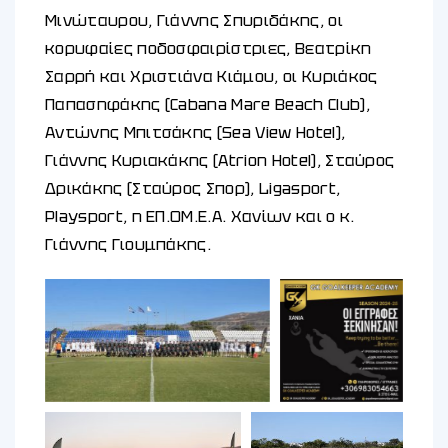
Μινώταυρου, Γιάννης Σπυριδάκης, οι
κορυφαίες ποδοσφαιρίστριες, Βεατρίκη
Σαρρή και Χριστιάνα Κιάμου, οι Κυριάκος
Παπασηφάκης (Cabana Mare Beach Club),
Αντώνης Μπιτσάκης (Sea View Hotel),
Γιάννης Κυριακάκης (Atrion Hotel), Σταύρος
Δρικάκης (Σταύρος Σπορ), Ligasport,
Playsport, η ΕΠ.ΟΜ.Ε.Α. Χανίων και ο κ.
Γιάννης Γιουμπάκης.