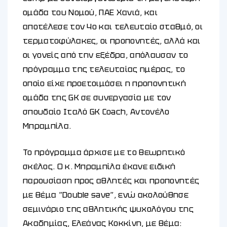
ομάδα του Νομού, ΠΑΕ Χανιά, και
αποτέλεσε τον 4ο και τελευταίο σταθμό, οι
τερματοφύλακες, οι προπονητές, αλλά και
οι γονείς από την εξέδρα, απόλαυσαν το
πρόγραμμα της τελευταίας ημέρας, το
οποίο είχε προετοιμάσει η προπονητική
ομάδα της GK σε συνεργασία με τον
σπουδαίο Ιταλό GK Coach, Αντονέλο
Μπραμπίλα.
Το πρόγραμμα άρχισε με το θεωρητικό
σκέλος. Ο κ. Μπραμπίλα έκανε ειδική
παρουσίαση προς αθλητές και προπονητές
με θέμα ”Double save”, ενώ ακολούθησε
σεμινάριο της αθλητικής ψυχολόγου της
Ακαδημίας, Ελεάνας Κοκκίνη, με θέμα: