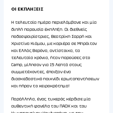
𝝤𝝞 𝝚𝝟𝝥𝝠𝝜𝝣𝝚𝝞𝝨
Η τελευταία ημέρα περιελάμβανε και μία
διπλή παρουσία έκπληξη. Οι διεθνείς
ποδοσφαιρίστριες, Βεατρίκη Σαρρή και
Χριστίνα Κιάμου, με καριέρα σε Μπράιτον
και Ελλάς Βερόνα, αντίστοιχα, τα
τελευταία χρόνια, ήταν παρούσες στο
Camp, μίλησαν για 15 λεπτά στους
συμμετέχοντες, έπαιξαν ένα
διασκεδαστικό παιχνίδι ερωταπαντήσεων
και πήραν το χειροκρότημα!
Παράλληλα, ένας τυχερός κέρδισε μία
αυθεντική φανέλα του ΠΑΟΚ και του