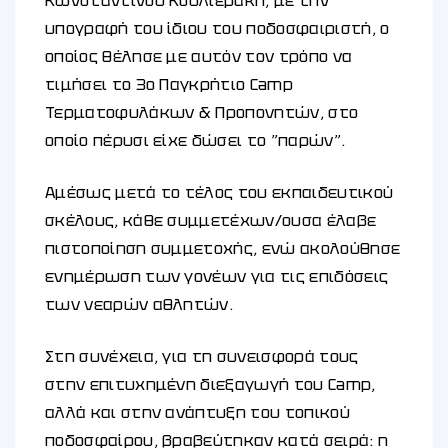
Κωνσταντίνου Κουλιεράκη, με την
υπογραφή του ίδιου του ποδοσφαιριστή, ο
οποίος θέλησε με αυτόν τον τρόπο να
τιμήσει το 3ο Παγκρήτιο Camp
Τερματοφυλάκων & Προπονητών, στο
οποίο πέρυσι είχε δώσει το ”παρών”.
Αμέσως μετά το τέλος του εκπαιδευτικού
σκέλους, κάθε συμμετέχων/ουσα έλαβε
πιστοποίηση συμμετοχής, ενώ ακολούθησε
ενημέρωση των γονέων για τις επιδόσεις
των νεαρών αθλητών.
Στη συνέχεια, για τη συνεισφορά τους
στην επιτυχημένη διεξαγωγή του Camp,
αλλά και στην ανάπτυξη του τοπικού
ποδοσφαίρου, βραβεύτηκαν κατά σειρά: η