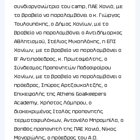
συνδιοργανώτρια του camp, ΠΑΕ Χανιά, με
το βραβείο να παραλαμβάνει ο κ. Γιώργος
Τουλουπάκης, ο Δήμος Χανίων, με το
βραβείο να παραλαμβάνει ο Αντιδήμαρχος
Αθλητισμού, Στέλιος Μιχαηλάκης, η ΕΠΣ
Χανίων, με το βραβείο να παραλαμβάνει ο
Β’ Αντιπρόεδρος, κ. Πρωτοψάλτης, ο
Σύνδεσμος Προπονητών Ποδοσφαίρου
Χανίων, με το βραβείο να παραλαμβάνει ο
πρόεδρος, Σπύρος Αρτζουχαλτζής, ο
Επικεφαλής της Athens Goalkeepers
Academy, Χρήστος Λάμπρου, ο
διακεκριμένος Ιταλός προπονητής
τερματοφυλάκων, Αντονέλο Μπραμπίλα, ο
βοηθός προπονητή της ΠΑΕ Χανιά, Νίκος
Μαναρώλης, ο πρόεδρος του Α.Ο.