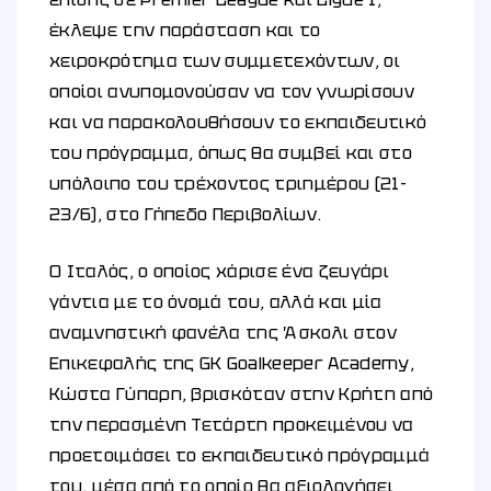
έκλεψε την παράσταση και το
χειροκρότημα των συμμετεχόντων, οι
οποίοι ανυπομονούσαν να τον γνωρίσουν
και να παρακολουθήσουν το εκπαιδευτικό
του πρόγραμμα, όπως θα συμβεί και στο
υπόλοιπο του τρέχοντος τριημέρου (21-
23/6), στο Γήπεδο Περιβολίων.
Ο Ιταλός, ο οποίος χάρισε ένα ζευγάρι
γάντια με το όνομά του, αλλά και μία
αναμνηστική φανέλα της Άσκολι στον
Επικεφαλής της GK Goalkeeper Academy,
Κώστα Γύπαρη, βρισκόταν στην Κρήτη από
την περασμένη Τετάρτη προκειμένου να
προετοιμάσει το εκπαιδευτικό πρόγραμμά
του, μέσα από το οποίο θα αξιολογήσει