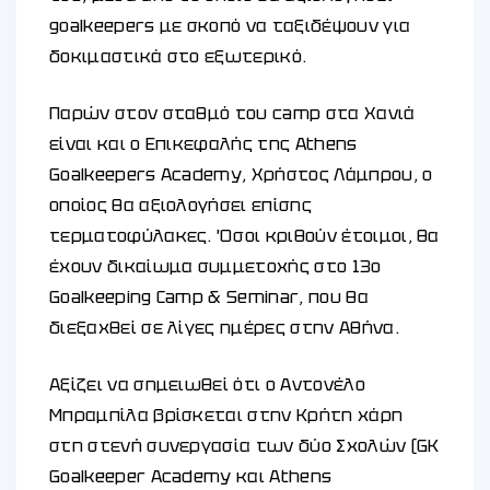
goalkeepers με σκοπό να ταξιδέψουν για
δοκιμαστικά στο εξωτερικό.
Παρών στον σταθμό του camp στα Χανιά
είναι και ο Επικεφαλής της Athens
Goalkeepers Academy, Χρήστος Λάμπρου, ο
οποίος θα αξιολογήσει επίσης
τερματοφύλακες. Όσοι κριθούν έτοιμοι, θα
έχουν δικαίωμα συμμετοχής στο 13ο
Goalkeeping Camp & Seminar, που θα
διεξαχθεί σε λίγες ημέρες στην Αθήνα.
Αξίζει να σημειωθεί ότι ο Αντονέλο
Μπραμπίλα βρίσκεται στην Κρήτη χάρη
στη στενή συνεργασία των δύο Σχολών (GK
Goalkeeper Academy και Athens