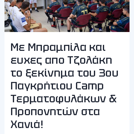
Με Μπραμπίλα και
ευχες απο Τζολάκη
το ξεκίνημα του 3ου
Παγκρήτιου Camp
Τερματοφυλάκων &
Προπονητών στα
Χανιά!