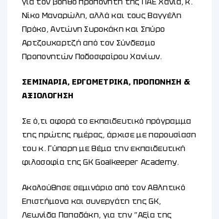
για τον βοηθό προπονητή της ΠΑΕ Χανιά, κ.
Νίκο Μαναρώλη, αλλά και τους Βαγγέλη
Πρόκο, Αντώνη Συροκάκη και Σπύρο
Αρτζουχαρτζή από τον Σύνδεσμο
Προπονητών Ποδοσφαίρου Χανίων.
ΣΕΜΙΝΑΡΙΑ, ΕΡΓΟΜΕΤΡΙΚΑ, ΠΡΟΠΟΝΗΣΗ &
ΑΞΙΟΛΟΓΗΣΗ
Σε ό,τι αφορά το εκπαιδευτικό πρόγραμμα
της πρώτης ημέρας, άρχισε με παρουσίαση
του κ. Γύπαρη με θέμα την εκπαιδευτική
φιλοσοφία της GK Goalkeeper Academy.
Ακολούθησε σεμινάριο από τον Αθλητικό
Επιστήμονα και συνεργάτη της GK,
Λεωνίδα Παπαδάκη, για την ”Αξία της