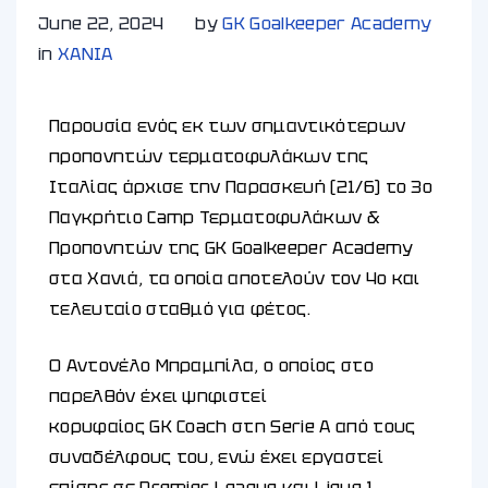
June 22, 2024
by
GK Goalkeeper Academy
in
ΧΑΝΙA
Παρουσία ενός εκ των σημαντικότερων
προπονητών τερματοφυλάκων της
Ιταλίας άρχισε την Παρασκευή (21/6) το 3ο
Παγκρήτιο Camp Τερματοφυλάκων &
Προπονητών της GK Goalkeeper Academy
στα Χανιά, τα οποία αποτελούν τον 4ο και
τελευταίο σταθμό για φέτος.
Ο Αντονέλο Μπραμπίλα, ο οποίος στο
παρελθόν έχει ψηφιστεί
κορυφαίος GK Coach στη Serie A από τους
συναδέλφους του, ενώ έχει εργαστεί
επίσης σε Premier League και Ligue 1,