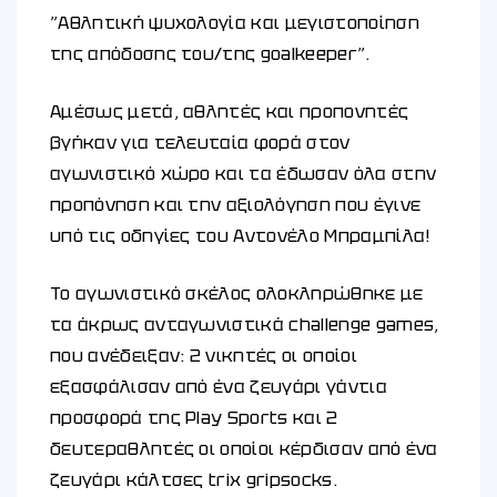
”Αθλητική ψυχολογία και μεγιστοποίηση
της απόδοσης του/της goalkeeper”.
Αμέσως μετά, αθλητές και προπονητές
βγήκαν για τελευταία φορά στον
αγωνιστικό χώρο και τα έδωσαν όλα στην
προπόνηση και την αξιολόγηση που έγινε
υπό τις οδηγίες του Αντονέλο Μπραμπίλα!
Το αγωνιστικό σκέλος ολοκληρώθηκε με
τα άκρως ανταγωνιστικά challenge games,
που ανέδειξαν: 2 νικητές οι οποίοι
εξασφάλισαν από ένα ζευγάρι γάντια
προσφορά της Play Sports και 2
δευτεραθλητές οι οποίοι κέρδισαν από ένα
ζευγάρι κάλτσες trix gripsocks.